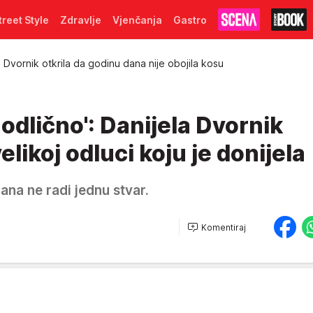
treet Style
Zdravlje
Vjenčanja
Gastro
a Dvornik otkrila da godinu dana nije obojila kosu
 odlično': Danijela Dvornik
elikoj odluci koju je donijela
ana ne radi jednu stvar.
Komentiraj