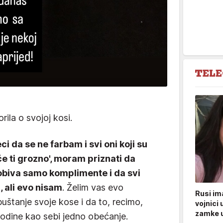
ila o svojoj kosi.
ci da se ne farbam i svi oni koji su
 će ti grozno', moram priznati da
obiva samo komplimente i da svi
, ali evo nisam
. Želim vas evo
Rusi ima
puštanje svoje kose i da to, recimo,
vojnici 
zamke u
odine kao sebi jedno obećanje.