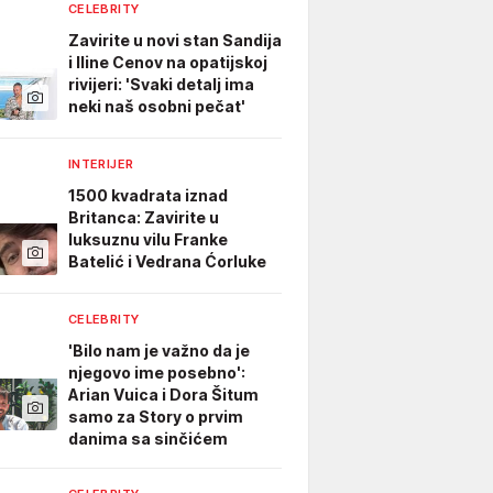
CELEBRITY
Zavirite u novi stan Sandija
i Iline Cenov na opatijskoj
rivijeri: 'Svaki detalj ima
neki naš osobni pečat'
INTERIJER
1500 kvadrata iznad
Britanca: Zavirite u
luksuznu vilu Franke
Batelić i Vedrana Ćorluke
CELEBRITY
'Bilo nam je važno da je
njegovo ime posebno':
Arian Vuica i Dora Šitum
samo za Story o prvim
danima sa sinčićem