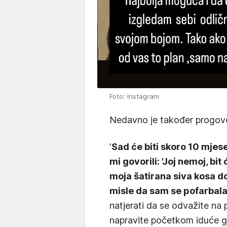
Foto: Instagram
Nedavno je također progovor
'
Sad će biti skoro 10 mjese
mi govorili: 'Joj nemoj, bit
moja šatirana siva kosa d
misle da sam se pofarbala
natjerati da se odvažite na 
napravite početkom iduće g