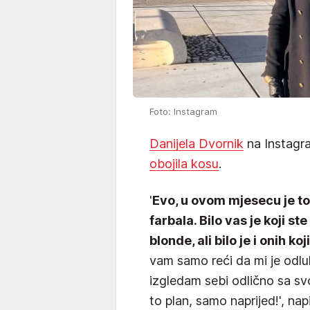
Foto: Instagram
Danijela Dvornik
na Instagra
obojila kosu
.
'
Evo, u ovom mjesecu je t
farbala. Bilo vas je koji st
blonde, ali bilo je i onih k
vam samo reći da mi je odlu
izgledam sebi odlično sa s
to plan, samo naprijed!', napi