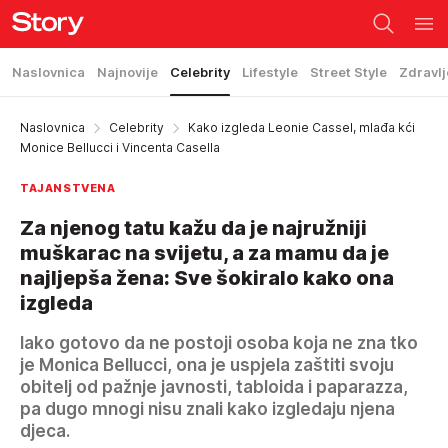
Naslovnica
Najnovije
Celebrity
Lifestyle
Street Style
Zdravlj
Naslovnica
Celebrity
Kako izgleda Leonie Cassel, mlađa kći
Monice Bellucci i Vincenta Casella
TAJANSTVENA
Za njenog tatu kažu da je najružniji
muškarac na svijetu, a za mamu da je
najljepša žena: Sve šokiralo kako ona
izgleda
Iako gotovo da ne postoji osoba koja ne zna tko
je Monica Bellucci, ona je uspjela zaštiti svoju
obitelj od pažnje javnosti, tabloida i paparazza,
pa dugo mnogi nisu znali kako izgledaju njena
djeca.