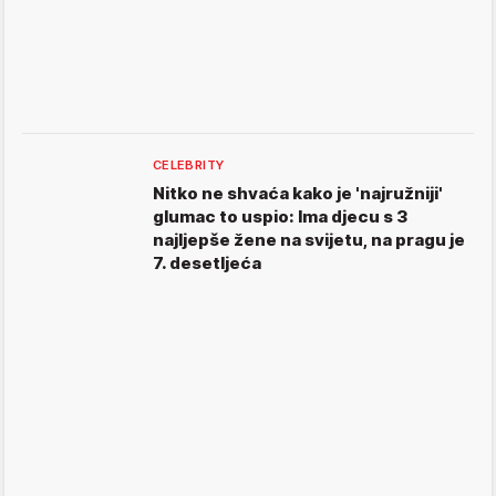
CELEBRITY
Nitko ne shvaća kako je 'najružniji'
glumac to uspio: Ima djecu s 3
najljepše žene na svijetu, na pragu je
7. desetljeća