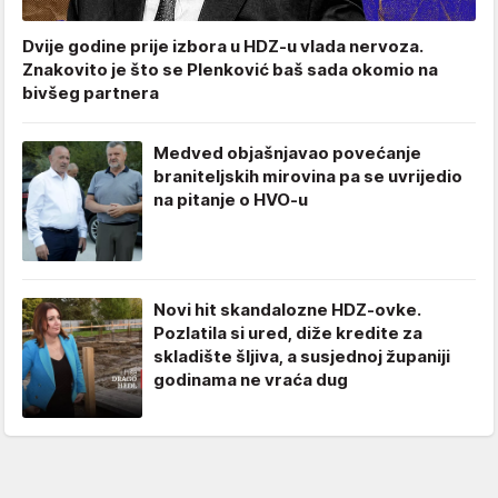
Dvije godine prije izbora u HDZ-u vlada nervoza.
Znakovito je što se Plenković baš sada okomio na
bivšeg partnera
Medved objašnjavao povećanje
braniteljskih mirovina pa se uvrijedio
na pitanje o HVO-u
Novi hit skandalozne HDZ-ovke.
Pozlatila si ured, diže kredite za
skladište šljiva, a susjednoj županiji
godinama ne vraća dug