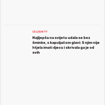
CELEBRITY
Najljepša na svijetu udala se bez
šminke, s kapuljačom glavi: S njim nije
htjela imati djecu i skrivala ga je od
svih