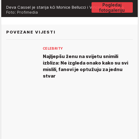
Pogledaj
Deva Cassel je starija kći Monice Bellucci i Vincenta Cassela
fotogaleriju
Foto: Profimedia
POVEZANE VIJESTI
CELEBRITY
Najljepšu ženu na svijetu snimili
izbliza: Ne izgleda onako kako su svi
mislili, fanovi je optužuju za jednu
stvar