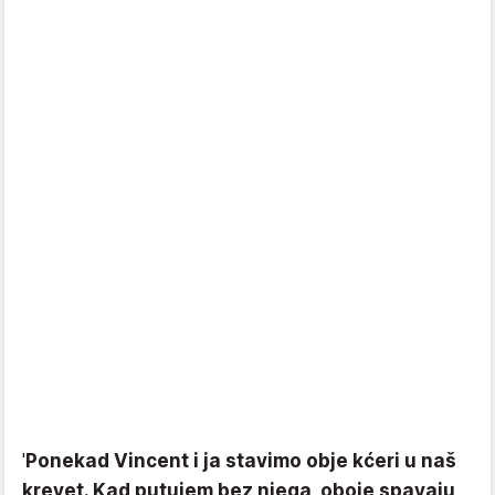
'
Ponekad Vincent i ja stavimo obje kćeri u naš
krevet. Kad putujem bez njega, oboje spavaju