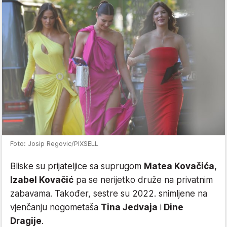
Foto: Josip Regovic/PIXSELL
Bliske su prijateljice sa suprugom
Matea Kovačića
,
Izabel Kovačić
pa se nerijetko druže na privatnim
zabavama. Također, sestre su 2022. snimljene na
vjenčanju nogometaša
Tina Jedvaja
i
Dine
Dragije
.