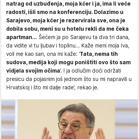
natrag od uzbuđenja, moja kćer i ja, ima li veće
radosti, išli smo na konferenciju. Dolazimo u
Sarajevo, moja kćer je rezervirala sve, ona je
dobila sobu, meni su u hotelu rekli da me čeka
apartman...
Šećem ja po Sarajevu ta dva tri dana,
da vidite vi tu ljubav i toplinu… Kaže meni moja Iva,
voli me kao san, ona mi kaže: ‘
Tata, nema tih
sudova, medija koji mogu poništiti ovo što sam
vidjela svojim očima
’. I ja odlučim doći održati
presicu da pojasnim još jednom što su mi napravili u
Hrvatskoj i što mi dalje rade’, rekao je.