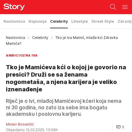
Naslovnica
Najnovije
Celebrity
Lifestyle
Street Style
Zdravlj
Naslovnica
Celebrity
Tko je Iva Mamić, mlađa kći Zdravka
Mamića?
AMBICIOZNA IVA
Tko je Mamićeva kći o kojoj je govorio na
presici? Druži se sa ženama
nogometaša, a njena karijera je veliko
iznenađenje
Riječ je o Ivi, mlađoj Mamićevoj kćeri koja nema
ni 30 godina, no zato iza sebe ima bogatu
akademsku i poslovnu karijeru.
Mislav Bosančić
1
Objavljeno 12.02.2025. 13:06h