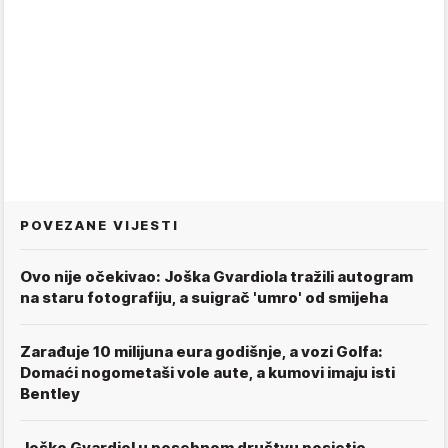
POVEZANE VIJESTI
Ovo nije očekivao: Joška Gvardiola tražili autogram
na staru fotografiju, a suigrač 'umro' od smijeha
Zarađuje 10 milijuna eura godišnje, a vozi Golfa:
Domaći nogometaši vole aute, a kumovi imaju isti
Bentley
Joško Gvardiol u posebnom društvu posjetio