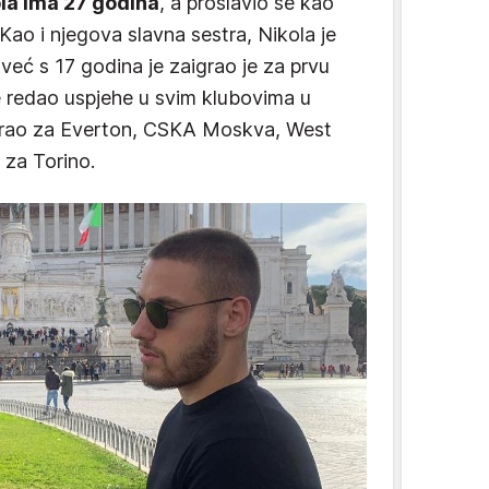
ola ima 27 godina
, a proslavio se kao
Kao i njegova slavna sestra, Nikola je
 već s 17 godina je zaigrao je za prvu
 redao uspjehe u svim klubovima u
aigrao za Everton, CSKA Moskva, West
 za Torino.