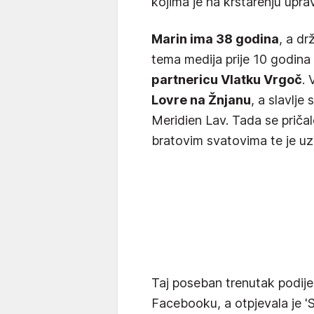
kojima je na krstarenju up
Marin ima 38 godina
, a dr
tema medija prije 10 godina
partnericu Vlatku Vrgoč
. 
Lovre na Žnjanu
, a slavlje
Meridien Lav. Tada se pričal
bratovim svatovima te je uz
Taj poseban trenutak podijel
Facebooku, a otpjevala je 'Sv