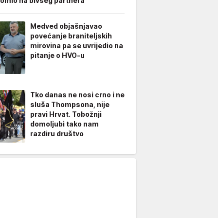
omio na bivšeg partnera
Medved objašnjavao
povećanje braniteljskih
mirovina pa se uvrijedio na
pitanje o HVO-u
Tko danas ne nosi crno i ne
sluša Thompsona, nije
pravi Hrvat. Tobožnji
domoljubi tako nam
razdiru društvo