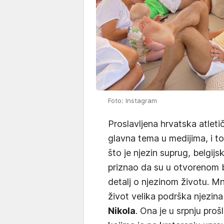
Foto: Instagram
Proslavljena hrvatska atlet
glavna tema u medijima, i t
što je njezin suprug, belgijs
priznao da su u otvorenom 
detalj o njezinom životu. Mno
život velika podrška njezina
Nikola
. Ona je u srpnju proš