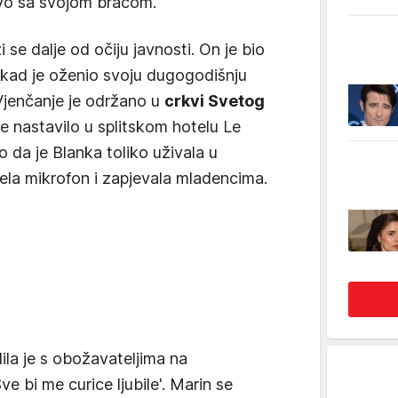
ravo sa svojom braćom.
ži se dalje od očiju javnosti. On je bio
 kad je oženio svoju dugogodišnju
Vjenčanje je održano u
crkvi Svetog
 se nastavilo u splitskom hotelu Le
o da je Blanka toliko uživala u
ela mikrofon i zapjevala mladencima.
ila je s obožavateljima na
e bi me curice ljubile'. Marin se