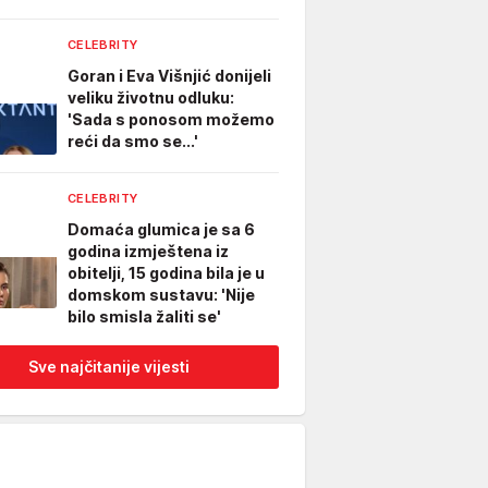
CELEBRITY
Goran i Eva Višnjić donijeli
veliku životnu odluku:
'Sada s ponosom možemo
reći da smo se...'
CELEBRITY
Domaća glumica je sa 6
godina izmještena iz
obitelji, 15 godina bila je u
domskom sustavu: 'Nije
bilo smisla žaliti se'
Sve najčitanije vijesti