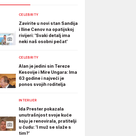
CELEBRITY
Zavirite u novi stan Sandija
i Iline Cenov na opatijskoj
rivijeri: 'Svaki detalj ima
neki naš osobni pečat'
CELEBRITY
Alan je jedini sin Tereze
Kesovije i Mire Ungara: Ima
63 godine i najveći je
ponos svojih roditelja
INTERIJER
Ida Prester pokazala
unutrašnjost svoje kuće
koju je renovirala, pratitelji
u čudu: 'I muž se slaže s
tim?'