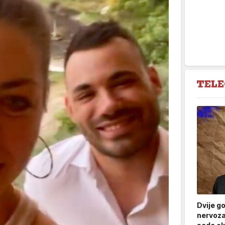
Dvije g
nervoza