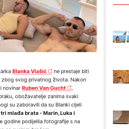
ičarka
Blanka Vlašić
ne prestaje biti
o zbog svog privatnog života. Nakon
ki novinar
Ruben Van Gucht
,
braku, obožavatelje zanima svaki
gi su zaboravili da su Blanki cijeli
tri mlađa brata - Marin, Luka i
le godine podijelila fotografije s na