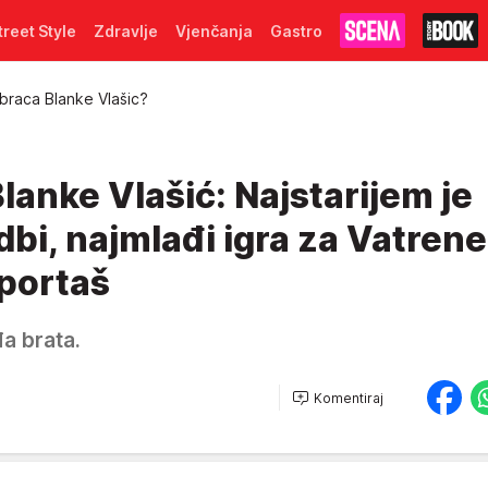
treet Style
Zdravlje
Vjenčanja
Gastro
braca Blanke Vlašic?
lanke Vlašić: Najstarijem je
dbi, najmlađi igra za Vatrene
sportaš
đa brata.
Komentiraj