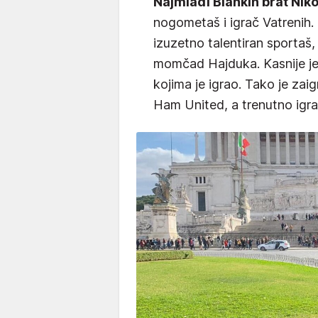
Najmlađi Blankin brat Nik
nogometaš i igrač Vatrenih. 
izuzetno talentiran sportaš,
momčad Hajduka. Kasnije je
kojima je igrao. Tako je z
Ham United, a trenutno igra