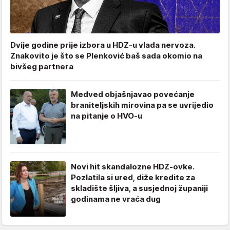
Dvije godine prije izbora u HDZ-u vlada nervoza.
Znakovito je što se Plenković baš sada okomio na
bivšeg partnera
Medved objašnjavao povećanje
braniteljskih mirovina pa se uvrijedio
na pitanje o HVO-u
Novi hit skandalozne HDZ-ovke.
Pozlatila si ured, diže kredite za
skladište šljiva, a susjednoj županiji
godinama ne vraća dug