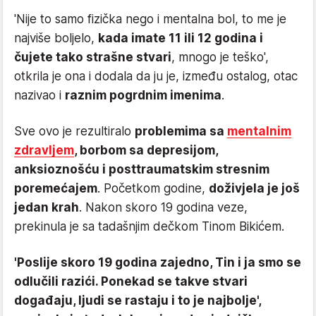
'Nije to samo fizička nego i mentalna bol, to me je
najviše boljelo,
kada imate 11 ili 12 godina i
čujete tako strašne stvari
, mnogo je teško',
otkrila je ona i dodala da ju je, između ostalog, otac
nazivao i
raznim pogrdnim imenima
.
Sve ovo je rezultiralo
problemima sa
mentalnim
zdravljem
, borbom sa depresijom,
anksioznošću i posttraumatskim stresnim
poremećajem
. Početkom godine,
doživjela je još
jedan krah
. Nakon skoro 19 godina veze,
prekinula je sa tadašnjim dečkom Tinom Bikićem.
'Poslije skoro 19 godina zajedno, Tin i ja smo se
odlučili razići. Ponekad se takve stvari
događaju, ljudi se rastaju i to je najbolje',