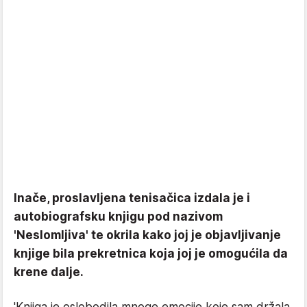
Inače, proslavljena tenisačica izdala je i
autobiografsku knjigu pod nazivom
'Neslomljiva' te okrila kako joj je objavljivanje
knjige bila prekretnica koja joj je omogućila da
krene dalje.
'Knjiga je oslobodila mnoge emocije koje sam držala