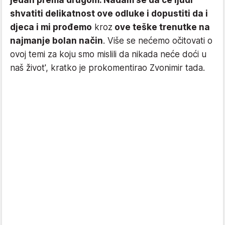
jedan prema drugom. Nadam se da će ljudi
shvatiti delikatnost ove odluke i dopustiti da i
djeca i mi prođemo
kroz
ove teške trenutke na
najmanje bolan način
. Više se nećemo očitovati o
ovoj temi za koju smo mislili da nikada neće doći u
naš život', kratko je prokomentirao Zvonimir tada.