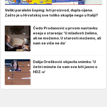
Veliki paralelni šoping: Isti proizvod, dupla cijena.
Zašto je u Hrvatskoj sve toliko skuplje nego u Italiji?
Čedo Prodanović u prvom nastavku
eseja o starenju: 'U mladosti želimo,
ali ne možemo. U starosti možemo, ali
nam se više ne da'
Dalija Orešković objavila snimku: 'U
četiri minute će vam sve biti jasno o
HDZ-u'