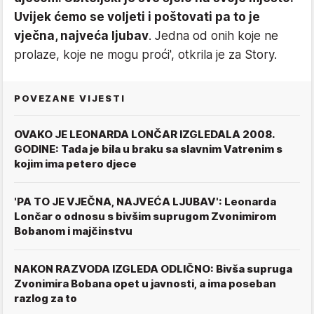
Uvijek ćemo se voljeti i poštovati pa to je
vječna, najveća ljubav
. Jedna od onih koje ne
prolaze, koje ne mogu proći', otkrila je za Story.
POVEZANE VIJESTI
OVAKO JE LEONARDA LONČAR IZGLEDALA 2008.
GODINE: Tada je bila u braku sa slavnim Vatrenim s
kojim ima petero djece
'PA TO JE VJEČNA, NAJVEĆA LJUBAV': Leonarda
Lončar o odnosu s bivšim suprugom Zvonimirom
Bobanom i majčinstvu
NAKON RAZVODA IZGLEDA ODLIČNO: Bivša supruga
Zvonimira Bobana opet u javnosti, a ima poseban
razlog za to