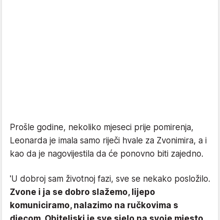
Prošle godine, nekoliko mjeseci prije pomirenja,
Leonarda je imala samo riječi hvale za Zvonimira, a i
kao da je nagovijestila da će ponovno biti zajedno.
'U dobroj sam životnoj fazi, sve se nekako posložilo.
Zvone i ja se dobro slažemo, lijepo
komuniciramo, nalazimo na ručkovima s
djecom. Obiteljski je sve sjelo na svoje mjesto.