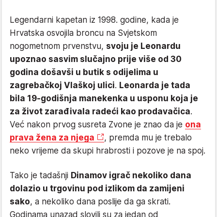
Legendarni kapetan iz 1998. godine, kada je
Hrvatska osvojila broncu na Svjetskom
nogometnom prvenstvu,
svoju je Leonardu
upoznao sasvim slučajno prije više od 30
godina došavši u butik s odijelima u
zagrebačkoj Vlaškoj ulici
.
Leonarda je tada
bila 19-godišnja manekenka u usponu koja je
za život zarađivala radeći kao prodavačica
.
Već nakon prvog susreta Zvone je znao da je
ona
prava žena za njega
, premda mu je trebalo
neko vrijeme da skupi hrabrosti i pozove je na spoj.
Tako je tadašnji
Dinamov igrač nekoliko dana
dolazio u trgovinu pod izlikom da zamijeni
sako
, a nekoliko dana poslije da ga skrati.
Godinama unazad slovili su za jedan od