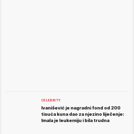
CELEBRITY
Ivanišević je nagradni fond od 200
tisuća kuna dao za njezino liječenje:
Imala je leukemiju i bila trudna