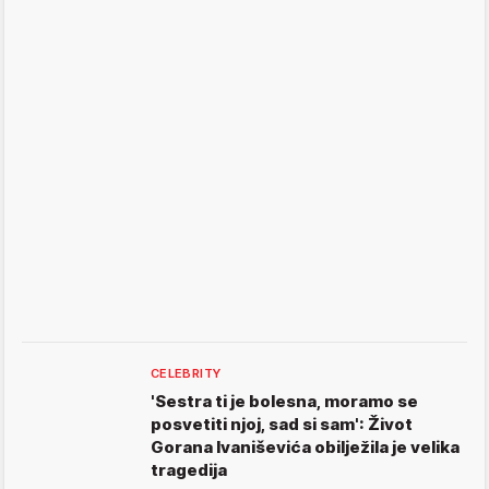
CELEBRITY
'Sestra ti je bolesna, moramo se
posvetiti njoj, sad si sam': Život
Gorana Ivaniševića obilježila je velika
tragedija