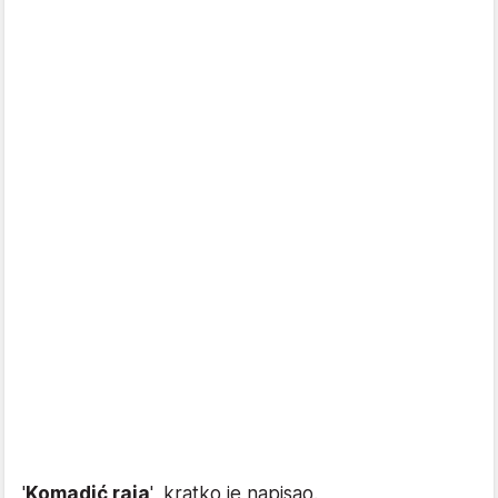
'
Komadić raja
', kratko je napisao.