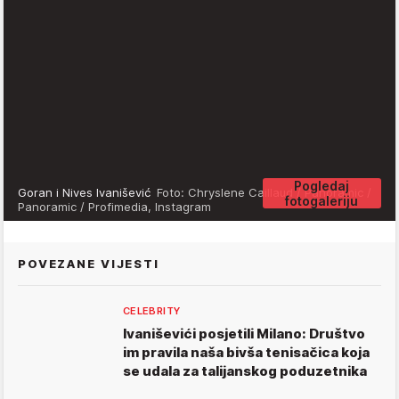
Pogledaj
Goran i Nives Ivanišević
Foto: Chryslene Caillaud / Panoramic /
fotogaleriju
Panoramic / Profimedia, Instagram
POVEZANE VIJESTI
CELEBRITY
Ivaniševići posjetili Milano: Društvo
im pravila naša bivša tenisačica koja
se udala za talijanskog poduzetnika