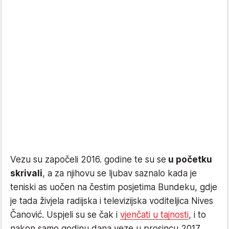
Vezu su započeli 2016. godine te su se
u početku
skrivali
, a za njihovu se ljubav saznalo kada je
teniski as uočen na čestim posjetima Bundeku, gdje
je tada živjela radijska i televizijska voditeljica Nives
Čanović. Uspjeli su se čak i
vjenčati u tajnosti
, i to
nakon samo godinu dana veze u prosincu 2017.