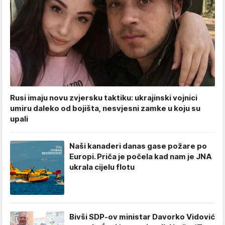
Rusi imaju novu zvjersku taktiku: ukrajinski vojnici
umiru daleko od bojišta, nesvjesni zamke u koju su
upali
Naši kanaderi danas gase požare po
Europi. Priča je počela kad nam je JNA
ukrala cijelu flotu
Bivši SDP-ov ministar Davorko Vidović