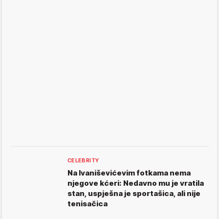
CELEBRITY
Na Ivaniševićevim fotkama nema
njegove kćeri: Nedavno mu je vratila
stan, uspješna je sportašica, ali nije
tenisačica