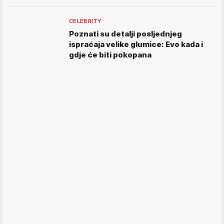
CELEBRITY
Poznati su detalji posljednjeg
ispraćaja velike glumice: Evo kada i
gdje će biti pokopana