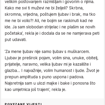
velikim poštovanjem razmišljam i govorim o njima.
Kako me svi ti muževi ne bi željeli? Skrbna,
skromna, vrijedna, poštujem ljubav i brak, ma tko
me ne bi volio?! Ali, ne bojim se raskinuti kad ne
ide. Ja sam slobodan strijelac i ne plašim se novih
početaka', rekla je i dodala da se ne namjerava peti
put udavati.
'Za mene ljubav nije samo ljubav s muškarcem.
Ljubav je preširok pojam, volim sina, unuke, obitelj,
prijatelje, naravno, velika ljubav mi je kazalište i
glazba… I najvažnije, volim humanost i ljude. Život je
prepun amplituda s puno uspona i padova.
Najsretnija sam u ulozi majke i bake i ponosna što
kao umjetnica još trajem', rekla je.
POVEZANE VIJESTI