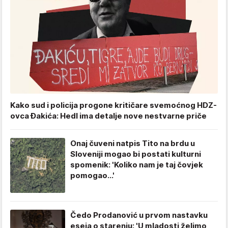
Kako sud i policija progone kritičare svemoćnog HDZ-
ovca Đakića: Hedl ima detalje nove nestvarne priče
Onaj čuveni natpis Tito na brdu u
Sloveniji mogao bi postati kulturni
spomenik: 'Koliko nam je taj čovjek
pomogao...'
Čedo Prodanović u prvom nastavku
eseja o starenju: 'U mladosti želimo,