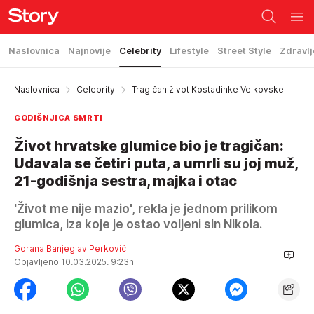
Naslovnica
Najnovije
Celebrity
Lifestyle
Street Style
Zdravlj
Naslovnica
Celebrity
Tragičan život Kostadinke Velkovske
GODIŠNJICA SMRTI
Život hrvatske glumice bio je tragičan:
Udavala se četiri puta, a umrli su joj muž,
21-godišnja sestra, majka i otac
'Život me nije mazio', rekla je jednom prilikom
glumica, iza koje je ostao voljeni sin Nikola.
Gorana Banjeglav Perković
Objavljeno 10.03.2025. 9:23h