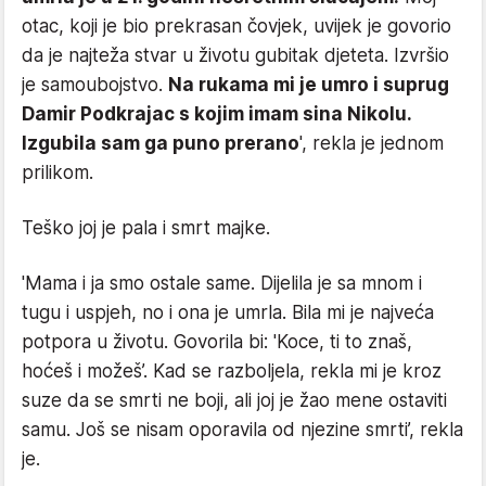
otac, koji je bio prekrasan čovjek, uvijek je govorio
da je najteža stvar u životu gubitak djeteta. Izvršio
je samoubojstvo.
Na rukama mi je umro i suprug
Damir Podkrajac s kojim imam sina Nikolu.
Izgubila sam ga puno prerano
', rekla je jednom
prilikom.
Teško joj je pala i smrt majke.
'Mama i ja smo ostale same. Dijelila je sa mnom i
tugu i uspjeh, no i ona je umrla. Bila mi je najveća
potpora u životu. Govorila bi: 'Koce, ti to znaš,
hoćeš i možeš’. Kad se razboljela, rekla mi je kroz
suze da se smrti ne boji, ali joj je žao mene ostaviti
samu. Još se nisam oporavila od njezine smrti’, rekla
je.