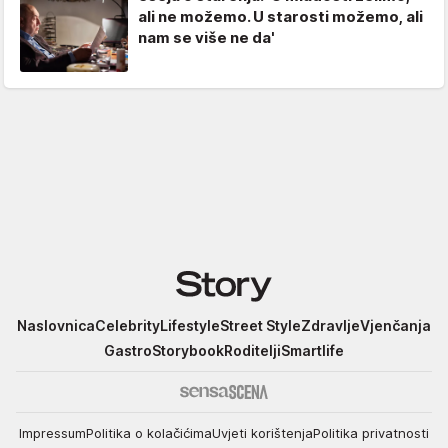
ali ne možemo. U starosti možemo, ali
nam se više ne da'
Story
Naslovnica
Celebrity
Lifestyle
Street Style
Zdravlje
Vjenčanja
Gastro
Storybook
Roditelji
Smartlife
Impressum
Politika o kolačićima
Uvjeti korištenja
Politika privatnosti