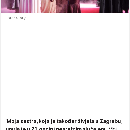
Foto: Story
'
Moja sestra, koja je također živjela u Zagrebu,
umrla je u 21. godini nesretnim slučajem.
Moj