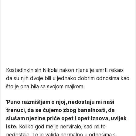
Kostadinkin sin Nikola nakon njene je smrti rekao
da su njih dvoje bili u jednako dobrim odnosima kao
što je ona bila sa svojom majkom.
'
Puno razmišljam o njoj, nedostaju mi naši
trenuci, da se čujemo zbog banalnosti, da
slušam njezine priče opet i opet iznova, uvijek
iste.
Koliko god me je nerviralo, sad mi to
nedostaje. To je valjda normalno u odnosima s