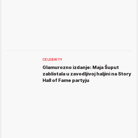
CELEBRITY
Glamurozno izdanje: Maja Šuput
zablistala u zavodljivoj haljini na Story
Hall of Fame partyju