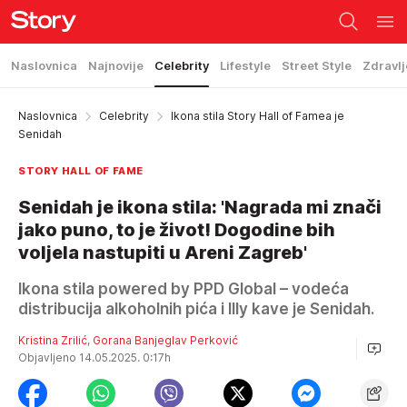
Naslovnica
Najnovije
Celebrity
Lifestyle
Street Style
Zdravlj
Naslovnica
Celebrity
Ikona stila Story Hall of Famea je
Senidah
STORY HALL OF FAME
Senidah je ikona stila: 'Nagrada mi znači
jako puno, to je život! Dogodine bih
voljela nastupiti u Areni Zagreb'
Ikona stila powered by PPD Global – vodeća
distribucija alkoholnih pića i Illy kave je Senidah.
Kristina Zrilić
,
Gorana Banjeglav Perković
Objavljeno 14.05.2025. 0:17h