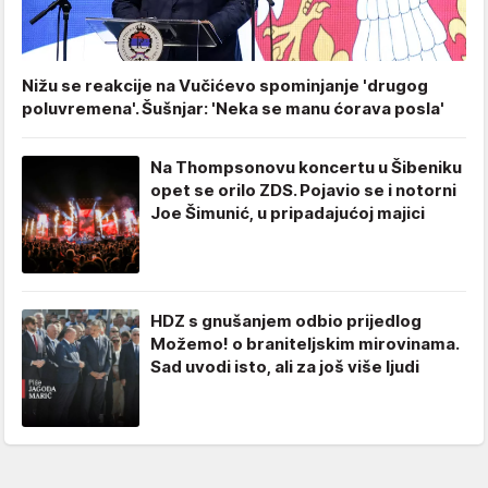
Nižu se reakcije na Vučićevo spominjanje 'drugog
poluvremena'. Šušnjar: 'Neka se manu ćorava posla'
Na Thompsonovu koncertu u Šibeniku
opet se orilo ZDS. Pojavio se i notorni
Joe Šimunić, u pripadajućoj majici
HDZ s gnušanjem odbio prijedlog
Možemo! o braniteljskim mirovinama.
Sad uvodi isto, ali za još više ljudi