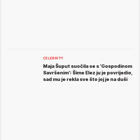
CELEBRITY
Maja Šuput suočila se s 'Gospodinom
Savršenim': Šime Elez ju je povrijedio,
sad mu je rekla sve što joj je na duši