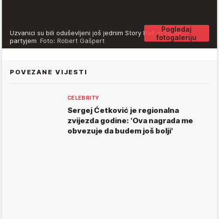
Pogledaj
Uzvanici su bili oduševljeni još jednim Story Hall of Fame
fotogaleriju
partyjem
Foto: Robert Gašpert
POVEZANE VIJESTI
CELEBRITY
Sergej Ćetković je regionalna
zvijezda godine: 'Ova nagrada me
obvezuje da budem još bolji'