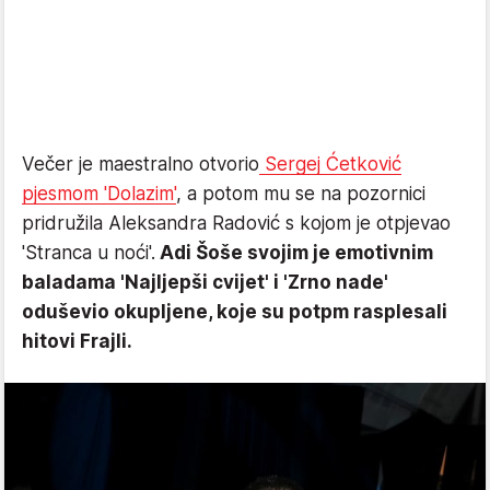
Večer je maestralno otvorio
Sergej Ćetković
pjesmom 'Dolazim'
, a potom mu se na pozornici
pridružila Aleksandra Radović s kojom je otpjevao
'Stranca u noći'.
Adi Šoše svojim je emotivnim
baladama 'Najljepši cvijet' i 'Zrno nade'
oduševio okupljene, koje su potpm rasplesali
hitovi Frajli.