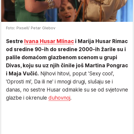
Foto: Pixsell/ Petar Glebov
Sestre
Ivana Husar Mlinac
i Marija Husar Rimac
od sredine 90-ih do sredine 2000-ih žarile su i
palile domaćom glazbenom scenom u grupi
Divas, koju su uz njih činile još Martina Pongrac
i Maja Vučić.
Njihovi hitovi, poput 'Sexy cool',
'Oprosti mi', Da ili ne' i mnogi drugi, slušaju se i
danas, no sestre Husar odmakle su se od svjetovne
glazbe i okrenule
duhovnoj
.