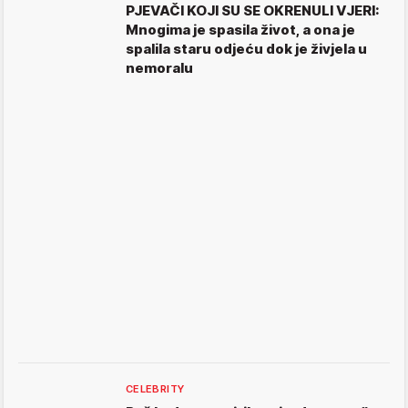
PJEVAČI KOJI SU SE OKRENULI VJERI:
Mnogima je spasila život, a ona je
spalila staru odjeću dok je živjela u
nemoralu
CELEBRITY