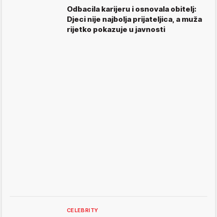
Odbacila karijeru i osnovala obitelj:
Djeci nije najbolja prijateljica, a muža
rijetko pokazuje u javnosti
CELEBRITY