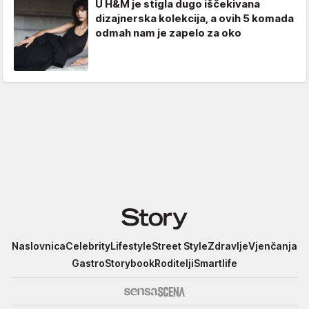
U H&M je stigla dugo iščekivana
dizajnerska kolekcija, a ovih 5 komada
odmah nam je zapelo za oko
Story
Naslovnica
Celebrity
Lifestyle
Street Style
Zdravlje
Vjenčanja
Gastro
Storybook
Roditelji
Smartlife