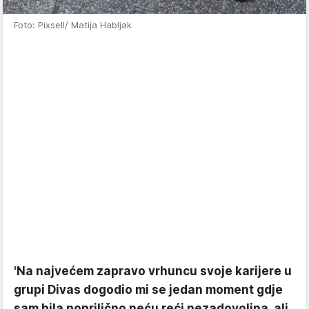
Foto: Pixsell/ Matija Habljak
'Na najvećem zapravo vrhuncu svoje karijere u
grupi Divas dogodio mi se jedan moment gdje
sam bila poprilično neću reći nezadovoljna, ali