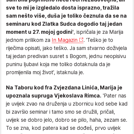
sve to mi je izgledalo dosta isprazno, tražila
sam nešto više, duša je toliko čeznula da se na
seminaru kod Zlatka Sudca dogodio taj jedan
moment u 27. mojoj godini'
, ispričala je za Marija
jednom prilikom za
In Magazin
. 'Teško je to
riječima opisati, jako teško. Ja sam stvarno doživjela
taj jedan predivan susret s Bogom, jednu neopisivu
puninu ljubavi koja me toliko dotaknula da je
promijenila moj život', istaknula je.
Na Taboru kod fra Zvjezdana Linića, Marija je
upoznala supruga Vjekoslava Rimca.
'Pater nas
je uvijek zvao na druženja u zbornicu kod sebe kad
bi završio seminar i tamo smo se družili, pričali,
uvijek se dobro jelo, dobro se pilo, haha, zezam se.
To se zna, kod patera kad se dođeš, prvo uvijek