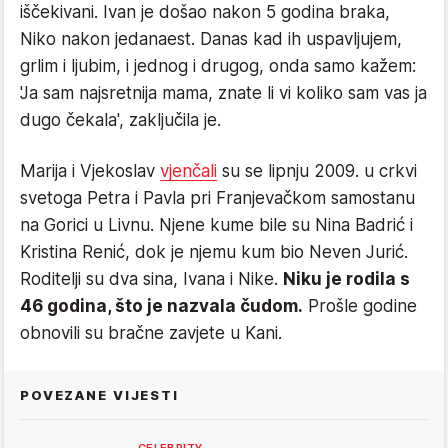
iščekivani. Ivan je došao nakon 5 godina braka,
Niko nakon jedanaest. Danas kad ih uspavljujem,
grlim i ljubim, i jednog i drugog, onda samo kažem:
'Ja sam najsretnija mama, znate li vi koliko sam vas ja
dugo čekala', zaključila je.
Marija i Vjekoslav
vjenčali
su se lipnju 2009. u crkvi
svetoga Petra i Pavla pri Franjevačkom samostanu
na Gorici u Livnu. Njene kume bile su Nina Badrić i
Kristina Renić, dok je njemu kum bio Neven Jurić.
Roditelji su dva sina, Ivana i Nike.
Niku je rodila s
46 godina, što je nazvala čudom.
Prošle godine
obnovili su bračne zavjete u Kani.
POVEZANE VIJESTI