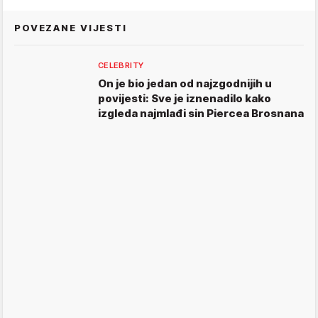
POVEZANE VIJESTI
CELEBRITY
On je bio jedan od najzgodnijih u
povijesti: Sve je iznenadilo kako
izgleda najmlađi sin Piercea Brosnana