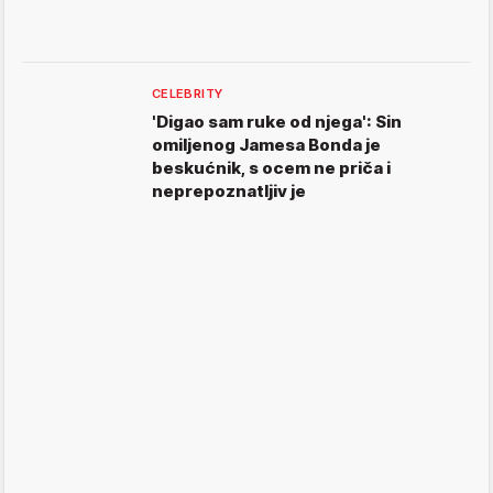
CELEBRITY
'Digao sam ruke od njega': Sin
omiljenog Jamesa Bonda je
beskućnik, s ocem ne priča i
neprepoznatljiv je