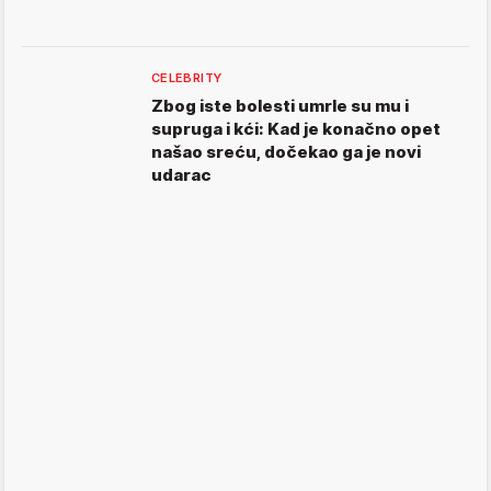
CELEBRITY
Zbog iste bolesti umrle su mu i
supruga i kći: Kad je konačno opet
našao sreću, dočekao ga je novi
udarac