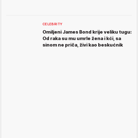
CELEBRITY
Omiljeni James Bond krije veliku tugu:
Od raka su mu umrle žena i kći, sa
sinom ne priča, živi kao beskućnik