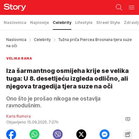
Naslovnica
Najnovije
Celebrity
Lifestyle
Street Style
Zdravlj
Naslovnica
Celebrity
Tužna priča Piercea Brosnana tjera suze
na oči
VELIKA RANA
Iza šarmantnog osmijeha krije se velika
tuga: U 8. desetljeću izgleda odlično, ali
njegova tragedija tjera suze na oči
Ono što je prošao nikoga ne ostavlja
ravnodušnim.
Karla Rumora
Objavljeno 15.09.2025. 7:27h