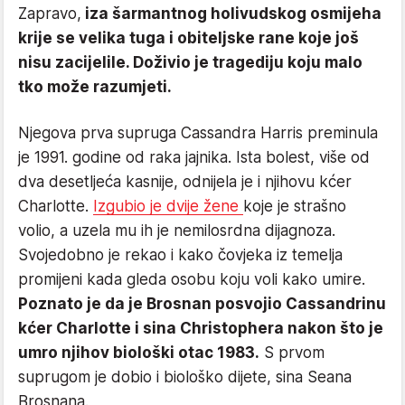
Zapravo,
iza šarmantnog holivudskog osmijeha
krije se velika tuga i obiteljske rane koje još
nisu zacijelile. Doživio je tragediju koju malo
tko može razumjeti.
Njegova prva supruga Cassandra Harris preminula
je 1991. godine od raka jajnika. Ista bolest, više od
dva desetljeća kasnije, odnijela je i njihovu kćer
Charlotte.
Izgubio je dvije žene
koje je strašno
volio, a uzela mu ih je nemilosrdna dijagnoza.
Svojedobno je rekao i kako čovjeka iz temelja
promijeni kada gleda osobu koju voli kako umire.
Poznato je da je Brosnan posvojio Cassandrinu
kćer Charlotte i sina Christophera nakon što je
umro njihov biološki otac 1983.
S prvom
suprugom je dobio i biološko dijete, sina Seana
Brosnana.