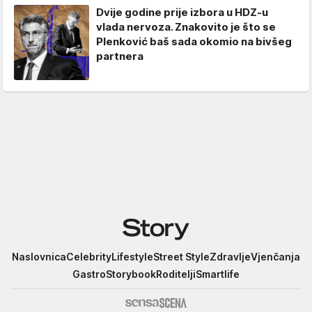
Dvije godine prije izbora u HDZ-u
vlada nervoza. Znakovito je što se
Plenković baš sada okomio na bivšeg
partnera
Story
Naslovnica
Celebrity
Lifestyle
Street Style
Zdravlje
Vjenčanja
Gastro
Storybook
Roditelji
Smartlife