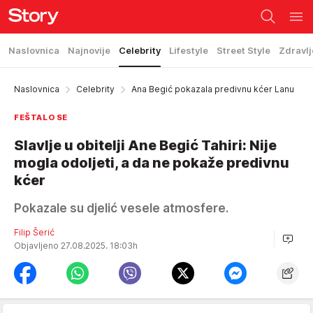
Naslovnica
Najnovije
Celebrity
Lifestyle
Street Style
Zdravlj
Naslovnica
Celebrity
Ana Begić pokazala predivnu kćer Lanu
FEŠTALO SE
Slavlje u obitelji Ane Begić Tahiri: Nije
mogla odoljeti, a da ne pokaže predivnu
kćer
Pokazale su djelić vesele atmosfere.
Filip Šerić
Objavljeno 27.08.2025. 18:03h