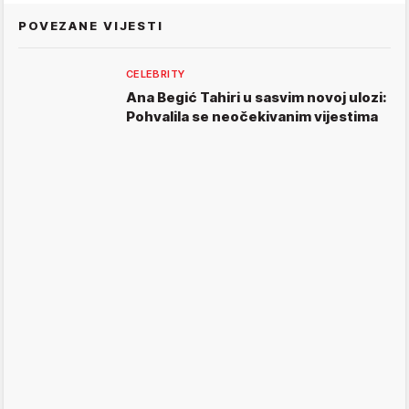
POVEZANE VIJESTI
CELEBRITY
Ana Begić Tahiri u sasvim novoj ulozi:
Pohvalila se neočekivanim vijestima