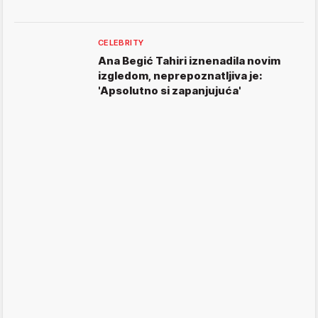
CELEBRITY
Ana Begić Tahiri iznenadila novim
izgledom, neprepoznatljiva je:
'Apsolutno si zapanjujuća'