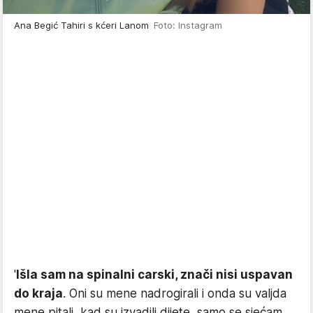
Ana Begić Tahiri s kćeri Lanom
Foto: Instagram
'
Išla sam na spinalni carski, znači nisi uspavan
do kraja
. Oni su mene nadrogirali i onda su valjda
mene pitali, kad su izvadili dijete, samo se sjećam