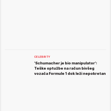
CELEBRITY
'Schumacher je bio manipulator':
Teške optužbe na račun bivšeg
vozača Formule 1 dok leži nepokretan