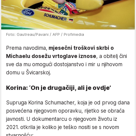
Foto: Gautreau/Pavani / AFP / Profimedia
Prema navodima,
mjesečni troškovi skrbi o
Michaelu dosežu vrtoglave iznose
, a obitelj čini
sve da mu omogući dostojanstvo i mir u njihovom
domu u Švicarskoj.
Korina: ‘On je drugačiji, ali je ovdje’
Supruga Korina Schumacher, koja je od prvog dana
posvećena njegovom oporavku, rijetko se obraća
javnosti. U dokumentarcu o njegovom životu iz
2021. otkrila je koliko je teško nositi se s novom
stvarnošću: