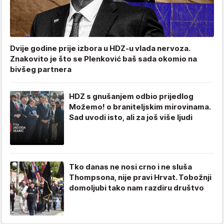
Dvije godine prije izbora u HDZ-u vlada nervoza.
Znakovito je što se Plenković baš sada okomio na
bivšeg partnera
HDZ s gnušanjem odbio prijedlog
Možemo! o braniteljskim mirovinama.
Sad uvodi isto, ali za još više ljudi
Tko danas ne nosi crno i ne sluša
Thompsona, nije pravi Hrvat. Tobožnji
domoljubi tako nam razdiru društvo