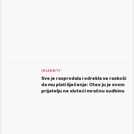
CELEBRITY
Sve je rasprodala i odrekla se raskoši
da mu plati liječenje: Oteo ju je svom
prijatelju ne sluteći mračnu sudbinu