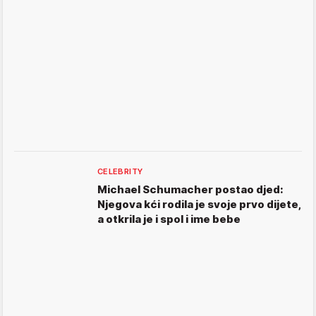
CELEBRITY
Michael Schumacher postao djed:
Njegova kći rodila je svoje prvo dijete,
a otkrila je i spol i ime bebe