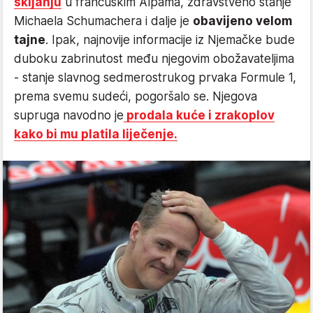
skijanju
u francuskim Alpama, zdravstveno stanje
Michaela Schumachera i dalje je
obavijeno velom
tajne
. Ipak, najnovije informacije iz Njemačke bude
duboku zabrinutost među njegovim obožavateljima
- stanje slavnog sedmerostrukog prvaka Formule 1,
prema svemu sudeći, pogoršalo se. Njegova
supruga navodno je
prodala kuće i zrakoplov
kako bi mu platila liječenje.