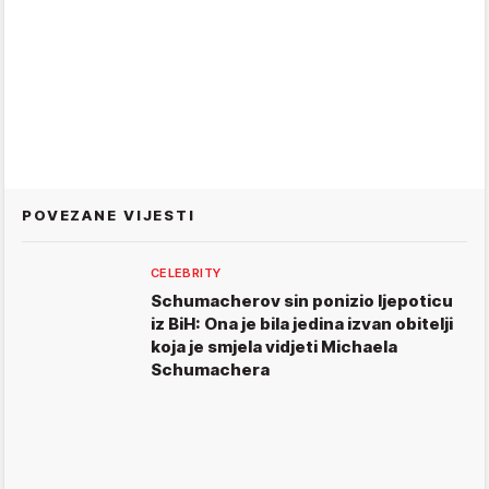
POVEZANE VIJESTI
CELEBRITY
Schumacherov sin ponizio ljepoticu
iz BiH: Ona je bila jedina izvan obitelji
koja je smjela vidjeti Michaela
Schumachera