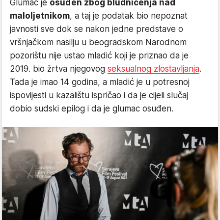
Glumac je
osuđen zbog bludničenja nad
maloljetnikom
, a taj je podatak bio nepoznat
javnosti sve dok se nakon jedne predstave o
vršnjačkom nasilju u beogradskom Narodnom
pozorištu nije ustao mladić koji je priznao da je
2019. bio žrtva njegovog
seksualnog zlostavljanja
.
Tada je imao 14 godina, a mladić je u potresnoj
ispovijesti u kazalištu ispričao i da je cijeli slučaj
dobio sudski epilog i da je glumac osuđen.