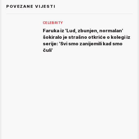
POVEZANE VIJESTI
CELEBRITY
Faruka iz 'Lud, zbunjen, normalan'
šokiralo je strašno otkriće o kolegi iz
serije: 'Svi smo zanijemili kad smo
čuli'