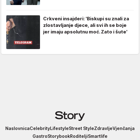
Crkveni insajderi: 'Biskupi su znali za
zlostavljanje djece, ali svi ih se boje
jer imaju apsolutnu moć. Zato i šute'
Story
Naslovnica
Celebrity
Lifestyle
Street Style
Zdravlje
Vjenčanja
Gastro
Storybook
Roditelji
Smartlife