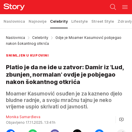
Naslovnica
Najnovije
Celebrity
Lifestyle
Street Style
Zdravlj
Naslovnica
Celebrity
Gdje je Moamer Kasumović pobjegao
nakon šokantnog otkrića
SNIMLJEN U KUPOVINI
Platio je da ne ide u zatvor: Damir iz 'Lud,
zbunjen, normalan' ovdje je pobjegao
nakon šokantnog otkrića
Moamer Kasumović osuđen je za kazneno djelo
bludne radnje, a svoju mračnu tajnu je neko
vrijeme uspio skrivati od javnosti.
Monika Samarđieva
Objavljeno 17.11.2025. 13:41h