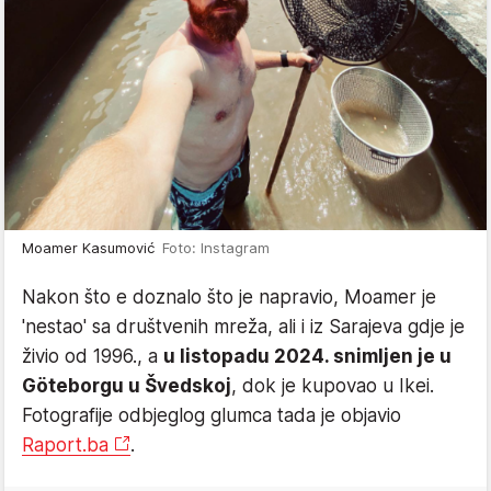
Moamer Kasumović
Foto: Instagram
Nakon što e doznalo što je napravio, Moamer je
'nestao' sa društvenih mreža, ali i iz Sarajeva gdje je
živio od 1996., a
u listopadu 2024. snimljen je u
Göteborgu u Švedskoj
, dok je kupovao u Ikei.
Fotografije odbjeglog glumca tada je objavio
Raport.ba
.