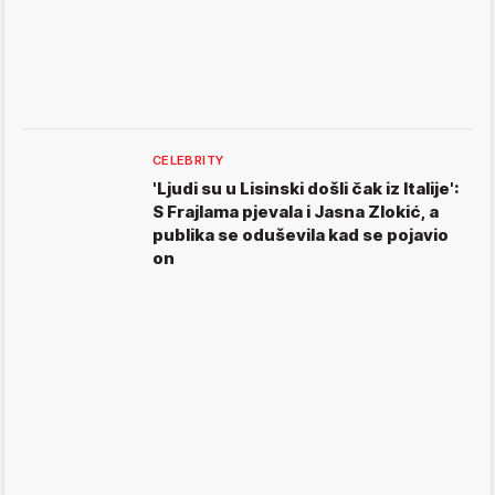
CELEBRITY
'Ljudi su u Lisinski došli čak iz Italije':
S Frajlama pjevala i Jasna Zlokić, a
publika se oduševila kad se pojavio
on