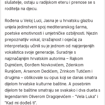
slušatelje, ostaju u radijskom eteru i prenose se s
roditelja na djecu.
Rođena u Veloj Luci, Jasna je u hrvatsku glazbu
unijela jedinstveni spoj mediteranskog šarma,
poetske emotivnosti i umjetničke ozbiljnosti. Njezin
prepoznatljiv vokal, izražajnost i osjećaj za
interpretaciju učinili su je jednom od najcjenjenijih
vokalistica svoje generacije. Suradnje s
najznačajnijim hrvatskim autorima – Rajkom
Dujmićem, Đorđem Novkovićem, Zdenkom
Runjićem, Arsenom Dedićem, Zrinkom Tutićem i
drugima – oblikovale su opus koji se danas smatra
dijelom hrvatske kulturne baštine. A posebnim
dijelom te baštine smatraju se svakako i dva dueta s
legendarnim Oliverom Dragojevićem - "Vela Luka" i
"Kad mi dođeš ti".