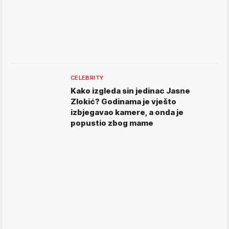
CELEBRITY
Kako izgleda sin jedinac Jasne
Zlokić? Godinama je vješto
izbjegavao kamere, a onda je
popustio zbog mame