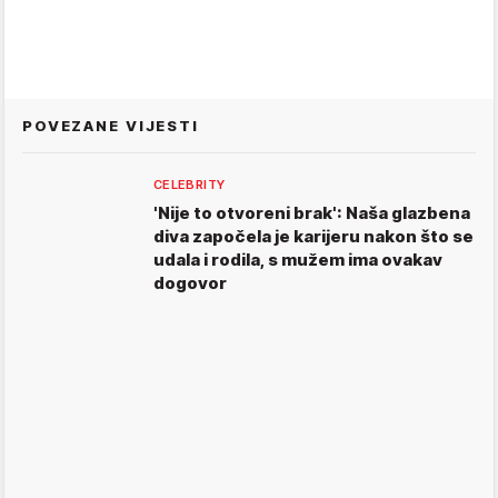
POVEZANE VIJESTI
CELEBRITY
'Nije to otvoreni brak': Naša glazbena
diva započela je karijeru nakon što se
udala i rodila, s mužem ima ovakav
dogovor