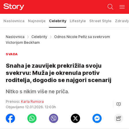
Naslovnica
Najnovije
Celebrity
Lifestyle
Street Style
Zdravlj
Naslovnica
Celebrity
Odnos Nicole Peltz sa svekrvom
Victorijom Beckham
SVAĐA
Snaha je zauvijek prekrižila svoju
svekrvu: Muža je okrenula protiv
roditelja, dogodio se najgori scenarij
Nitko s nikim više ne priča.
Prenosi:
Karla Rumora
Objavljeno 12.01.2026. 12:03h