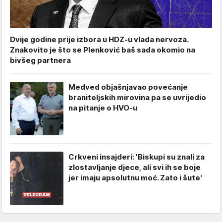
Dvije godine prije izbora u HDZ-u vlada nervoza.
Znakovito je što se Plenković baš sada okomio na
bivšeg partnera
Medved objašnjavao povećanje
braniteljskih mirovina pa se uvrijedio
na pitanje o HVO-u
Crkveni insajderi: 'Biskupi su znali za
zlostavljanje djece, ali svi ih se boje
jer imaju apsolutnu moć. Zato i šute'