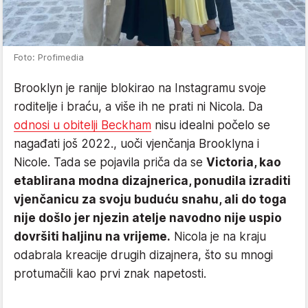
Foto: Profimedia
Brooklyn je ranije blokirao na Instagramu svoje
roditelje i braću, a više ih ne prati ni Nicola. Da
odnosi u obitelji Beckham
nisu idealni počelo se
nagađati još 2022., uoči vjenčanja Brooklyna i
Nicole. Tada se pojavila priča da se
Victoria, kao
etablirana modna dizajnerica, ponudila izraditi
vjenčanicu za svoju buduću snahu, ali do toga
nije došlo jer njezin atelje navodno nije uspio
dovršiti haljinu na vrijeme.
Nicola je na kraju
odabrala kreacije drugih dizajnera, što su mnogi
protumačili kao prvi znak napetosti.