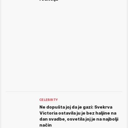
CELEBRITY
Ne dopušta joj da je gazi: Svekrva
Victoria ostavila ju je bez haljine na
dan svadbe, osvetila joj je na najbolji
način