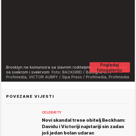
Pogledaj
Brooklyn ne komunicira sa slavnim roditeljima, a snaha ne priča
fotogaleriju
sa svekrom i svekrvom
Foto: BACKGRID / Backgrid UK /
Profimedia, VICTOR AUBRY / Sipa Press / Profimedia, Profimedia
POVEZANE VIJESTI
CELEBRITY
Novi skandal trese obitelj Beckham:
Davidu i Victoriji najstariji sin zadao
još jedan bolan udarac