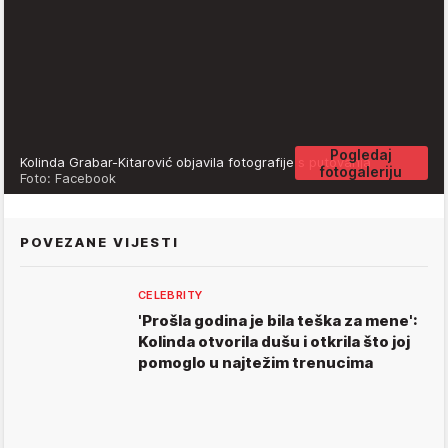
Pogledaj
Kolinda Grabar-Kitarović objavila fotografije s putovanja
fotogaleriju
Foto: Facebook
POVEZANE VIJESTI
CELEBRITY
'Prošla godina je bila teška za mene':
Kolinda otvorila dušu i otkrila što joj
pomoglo u najtežim trenucima