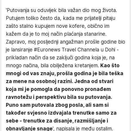
'Putovanja su oduvijek bila važan dio mog života.
Putujem toliko često da, kada me prijatelji pitaju
zašto stalno kupujem nove kofere, obično im
kažem da je to moj način plaćanja stanarine.
Zapravo, moj posljednji angažman prošle godine bio
je lansiranje #Euronews Travel Channela u Dohi -
prikladan način da se zaključi godina koja je, na
mnogo načina, bila obilježena kretanjem.
Kao što
mnogi od vas znaju, prošla godina je bila teška
za mene na osobnoj razini. Jedna od stvari
koja mi je pomogla da ponovno pronađem
ravnotežu i perspektivu bila su putovanja.
Puno sam putovala zbog posla, ali sam si
također svjesno izdvajala trenutke samo za
sebe - trenutke za disanje, razmišljanje i
obnavljanje snage
', napisala je među ostalim.