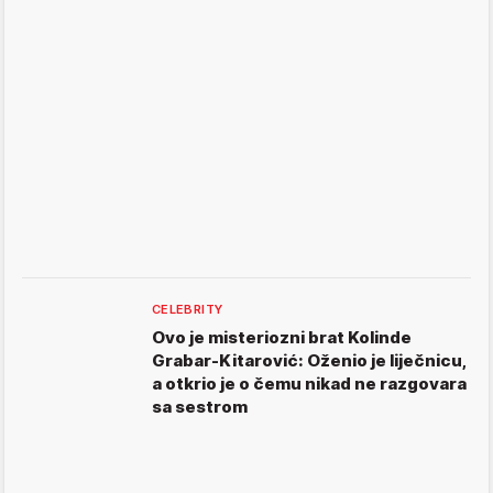
CELEBRITY
Ovo je misteriozni brat Kolinde
Grabar-Kitarović: Oženio je liječnicu,
a otkrio je o čemu nikad ne razgovara
sa sestrom