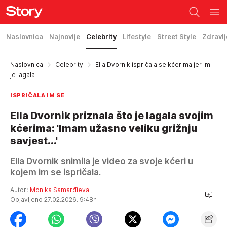
Naslovnica
Najnovije
Celebrity
Lifestyle
Street Style
Zdravlj
Naslovnica
Celebrity
Ella Dvornik ispričala se kćerima jer im
je lagala
ISPRIČALA IM SE
Ella Dvornik priznala što je lagala svojim
kćerima: 'Imam užasno veliku grižnju
savjest...'
Ella Dvornik snimila je video za svoje kćeri u
kojem im se ispričala.
Autor:
Monika Samarđieva
Objavljeno 27.02.2026. 9:48h