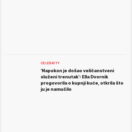
CELEBRITY
'Napokon je došao veličanstveni
služeni trenutak': Ella Dvornik
progovorila o kupnji kuće, otkrila što
ju je namučilo