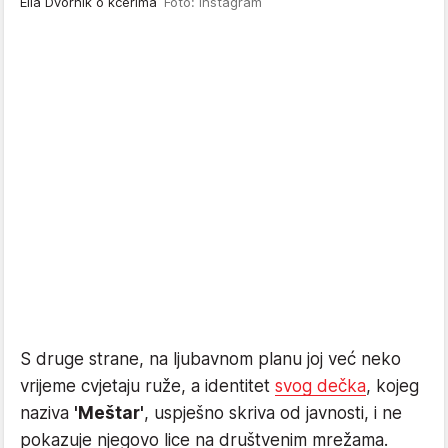
Ella Dvornik o kćerima
Foto: Instagram
S druge strane, na ljubavnom planu joj već neko
vrijeme cvjetaju ruže, a identitet
svog dečka
, kojeg
naziva
'Meštar'
, uspješno skriva od javnosti, i ne
pokazuje njegovo lice na društvenim mrežama.