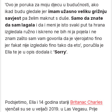
'Ovo je poruka za moju djecu u budućnosti, ako
ikad budu gledale jer
imam užasno veliku grižnju
savjest
pa želim maknut s duše.
Samo da znate
da sam lagala
i da i meni je isto svaki put ta hrana
izgledala ružno i iskreno ne bih ni ja pojela i ne
znam zašto sam vam govorila da je vjerojatno fino
jer fakat nije izgledalo fino tako da eto', poručila je
Ella te je u opis dodala i:
'Sorry
'.
Podsjetimo, Ella i 14 godina stariji
Britanac Charles
vjenčali su se u veljači 2019. u Las Vegasu. Prije