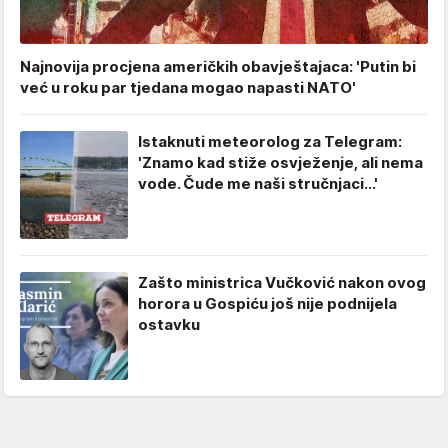
Najnovija procjena američkih obavještajaca: 'Putin bi
već u roku par tjedana mogao napasti NATO'
Istaknuti meteorolog za Telegram:
'Znamo kad stiže osvježenje, ali nema
vode. Čude me naši stručnjaci...'
Zašto ministrica Vučković nakon ovog
horora u Gospiću još nije podnijela
ostavku