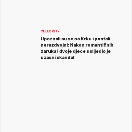
CELEBRITY
Upoznali su se na Krku i postali
nerazdvojni: Nakon romantičnih
zaruka i dvoje djece uslijedio je
užasni skandal