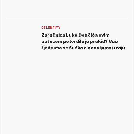
CELEBRITY
Zaručnica Luke Dončića ovim
potezom potvrdila je prekid? Već
tjednima se šuška o nevoljama u raju