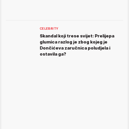
CELEBRITY
Skandal koji trese svijet: Prelijepa
glumica razlog je zbog kojeg je
Dončićeva zaručnica poludjela i
ostavila ga?