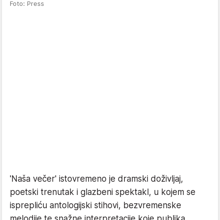
Foto: Press
'Naša večer' istovremeno je dramski doživljaj,
poetski trenutak i glazbeni spektakl, u kojem se
isprepliću antologijski stihovi, bezvremenske
melodije te snažne interpretacije koje publika