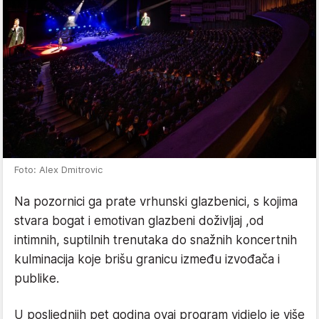
Foto: Alex Dmitrovic
Na pozornici ga prate vrhunski glazbenici, s kojima
stvara bogat i emotivan glazbeni doživljaj ,od
intimnih, suptilnih trenutaka do snažnih koncertnih
kulminacija koje brišu granicu između izvođača i
publike.
U posljednjih pet godina ovaj program vidjelo je više