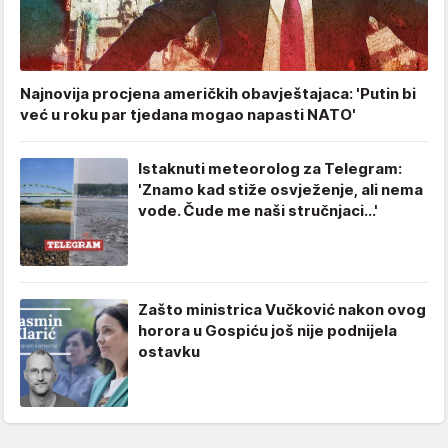
Najnovija procjena američkih obavještajaca: 'Putin bi
već u roku par tjedana mogao napasti NATO'
Istaknuti meteorolog za Telegram:
'Znamo kad stiže osvježenje, ali nema
vode. Čude me naši stručnjaci...'
Zašto ministrica Vučković nakon ovog
horora u Gospiću još nije podnijela
ostavku