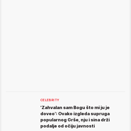
CELEBRITY
'Zahvalan sam Bogu što mi ju je
doveo': Ovako izgleda supruga
popularnog Grše, nju i sina drži
podalje od očiju javnosti