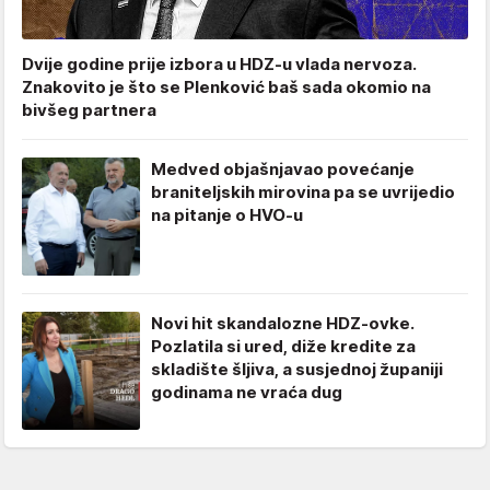
Dvije godine prije izbora u HDZ-u vlada nervoza.
Znakovito je što se Plenković baš sada okomio na
bivšeg partnera
Medved objašnjavao povećanje
braniteljskih mirovina pa se uvrijedio
na pitanje o HVO-u
Novi hit skandalozne HDZ-ovke.
Pozlatila si ured, diže kredite za
skladište šljiva, a susjednoj županiji
godinama ne vraća dug