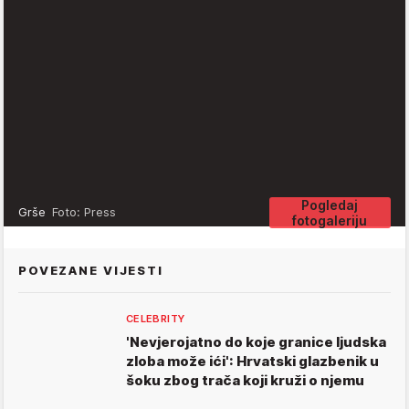
Pogledaj
Grše
Foto: Press
fotogaleriju
POVEZANE VIJESTI
CELEBRITY
'Nevjerojatno do koje granice ljudska
zloba može ići': Hrvatski glazbenik u
šoku zbog trača koji kruži o njemu