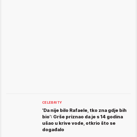
CELEBRITY
'Da nije bilo Rafaele, tko zna gdje bih
bio': Grše priznao da je s 14 godina
ušao u krive vode, otkrio što se
događalo