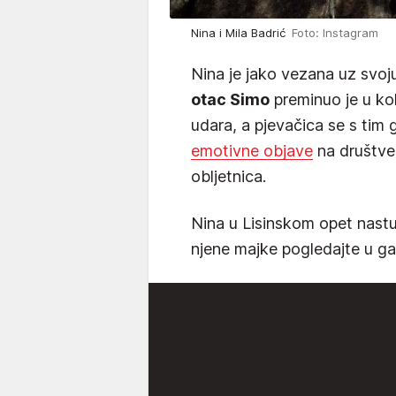
Nina i Mila Badrić
Foto: Instagram
Nina je jako vezana uz svoj
otac Simo
preminuo je u ko
udara, a pjevačica se s tim
emotivne objave
na društv
obljetnica.
Nina u Lisinskom opet nastupa
njene majke pogledajte u gale