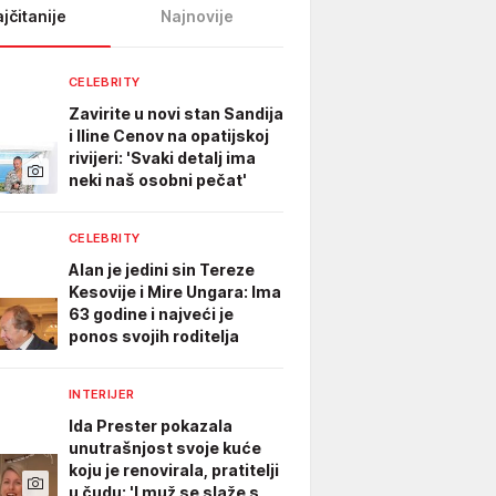
jčitanije
Najnovije
CELEBRITY
Zavirite u novi stan Sandija
i Iline Cenov na opatijskoj
rivijeri: 'Svaki detalj ima
neki naš osobni pečat'
CELEBRITY
Alan je jedini sin Tereze
Kesovije i Mire Ungara: Ima
63 godine i najveći je
ponos svojih roditelja
INTERIJER
Ida Prester pokazala
unutrašnjost svoje kuće
koju je renovirala, pratitelji
u čudu: 'I muž se slaže s