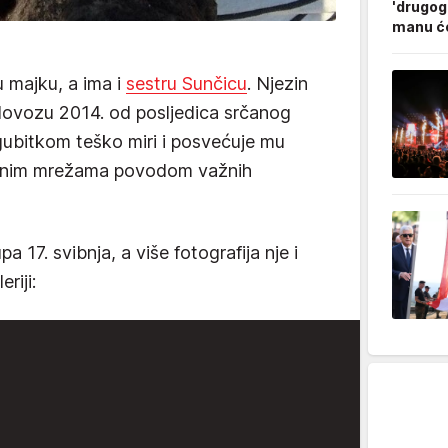
'drugog
manu ćo
u majku, a ima i
sestru Sunčicu
. Njezin
lovozu 2014. od posljedica srčanog
 gubitkom teško miri i posvećuje mu
enim mrežama povodom važnih
 17. svibnja, a više fotografija nje i
riji: