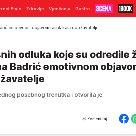
treet Style
Zdravlje
Vjenčanja
Gastro
drić emotivnom objavom rasplakala obožavatelje
nih odluka koje su odredile 
Nina Badrić emotivnom objav
žavatelje
jednog posebnog trenutka i otvorila je
Komentiraj