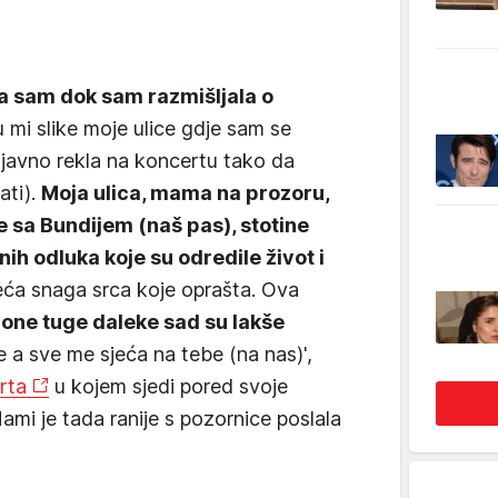
ala sam dok sam razmišljala o
u mi slike moje ulice gdje sam se
 javno rekla na koncertu tako da
ati).
Moja ulica, mama na prozoru,
e sa Bundijem (naš pas), stotine
h odluka koje su odredile život i
veća snaga srca koje oprašta. Ova
I one tuge daleke sad su lakše
e a sve me sjeća na tebe (na nas)',
rta
u kojem sjedi pored svoje
mi je tada ranije s pozornice poslala