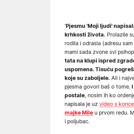
'
Pjesmu 'Moji ljudi' napis
krhkosti života.
Prolazile s
rodila i odrasla (adresu sam
mami sada zvone svi psihop
tata na klupi ispred zgrad
uspomena. Tisuću pogrešni
koje su zaboljele.
Ali i naj
pjesma govori baš o tome.
postale
, nosim ih ko ordenj
napisala je uz
video s konce
majke Mile
u prvom redu. Ma
i poljubac.