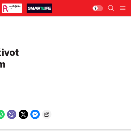
život
om