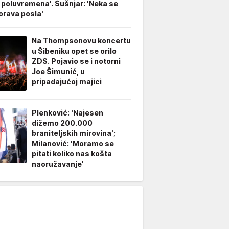
 poluvremena'. Šušnjar: 'Neka se
rava posla'
Na Thompsonovu koncertu
u Šibeniku opet se orilo
ZDS. Pojavio se i notorni
Joe Šimunić, u
pripadajućoj majici
Plenković: 'Najesen
dižemo 200.000
braniteljskih mirovina';
Milanović: 'Moramo se
pitati koliko nas košta
naoružavanje'