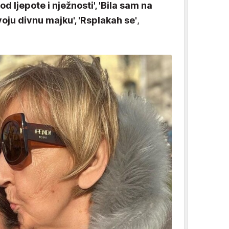
 od ljepote i nježnosti', 'Bila sam na
oju divnu majku', 'Rsplakah se'
,