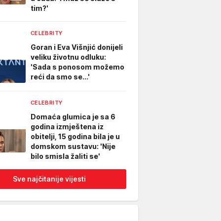
tim?'
CELEBRITY
Goran i Eva Višnjić donijeli
veliku životnu odluku:
'Sada s ponosom možemo
reći da smo se...'
CELEBRITY
Domaća glumica je sa 6
godina izmještena iz
obitelji, 15 godina bila je u
domskom sustavu: 'Nije
bilo smisla žaliti se'
Sve najčitanije vijesti