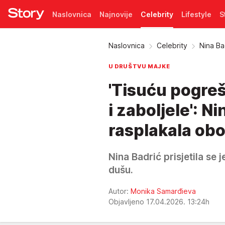
Naslovnica
Najnovije
Celebrity
Lifestyle
S
Pretplata
Naslovnica
Celebrity
Nina Ba
U DRUŠTVU MAJKE
'Tisuću pogreš
i zaboljele': 
rasplakala obo
Nina Badrić prisjetila se 
dušu.
Autor:
Monika Samarđieva
Objavljeno 17.04.2026. 13:24h