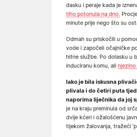
dasku i peraje kada je izne
tiho potonula na dno.
Procjen
minute prije nego što su osta
Odmah su priskočili u pomoć,
vode i započeli očajničke po
hitne službe. Po dolasku u 
induciranu komu, ali
njezino 
Iako je bila iskusna plivač
plivala i do četiri puta tj
naporima liječnika da joj s
je na kraju preminula od sr
dvije kćeri i ožalošćenu javn
tijekom žalovanja, tražeći 'p