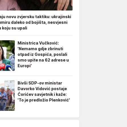
ju novu zvjersku taktiku: ukrajinski
umiru daleko od bojišta, nesvjesni
 koju su upali
Ministrica Vučković:
'Nemamo gdje zbrinuti
otpad iz Gospića, poslali
smo upite na 62 adrese u
Europi'
Bivši SDP-ov ministar
Davorko Vidović postaje
Ćorićev savjetnik i kaže:
'To je predložio Plenković'