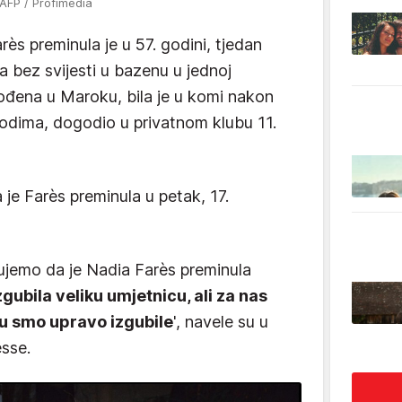
AFP / Profimedia
rès preminula je u 57. godini, tjedan
 bez svijesti u bazenu u jednoj
rođena u Maroku, bila je u komi nakon
vodima, dogodio u privatnom klubu 11.
 je Farès preminula u petak, 17.
jemo da je Nadia Farès preminula
gubila veliku umjetnicu, ali za nas
ju smo upravo izgubile
', navele su u
sse.