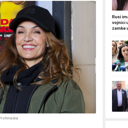
Rusi ima
vojnici 
zamke u
Profimedia