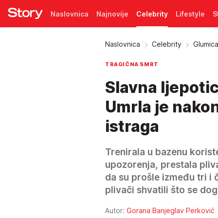
Naslovnica
Najnovije
Celebrity
Lifestyle
S
Pretplata
Naslovnica
Celebrity
Glumica
TRAGIČNA SMRT
Slavna ljepoti
Umrla je nako
istraga
Trenirala u bazenu korist
upozorenja, prestala pliva
da su prošle između tri i 
plivači shvatili što se do
Autor:
Gorana Banjeglav Perković