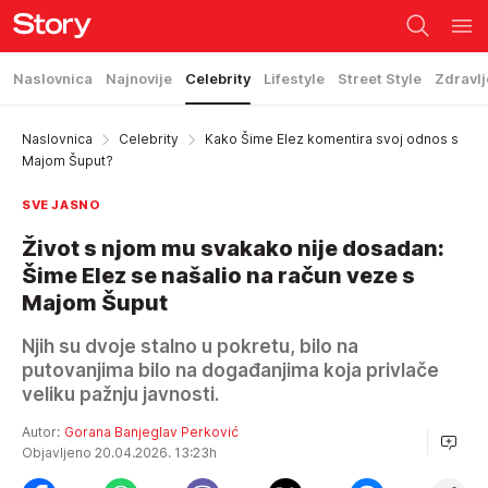
Naslovnica
Najnovije
Celebrity
Lifestyle
Street Style
Zdravlj
Naslovnica
Celebrity
Kako Šime Elez komentira svoj odnos s
Majom Šuput?
SVE JASNO
Život s njom mu svakako nije dosadan:
Šime Elez se našalio na račun veze s
Majom Šuput
Njih su dvoje stalno u pokretu, bilo na
putovanjima bilo na događanjima koja privlače
veliku pažnju javnosti.
Autor:
Gorana Banjeglav Perković
Objavljeno 20.04.2026. 13:23h