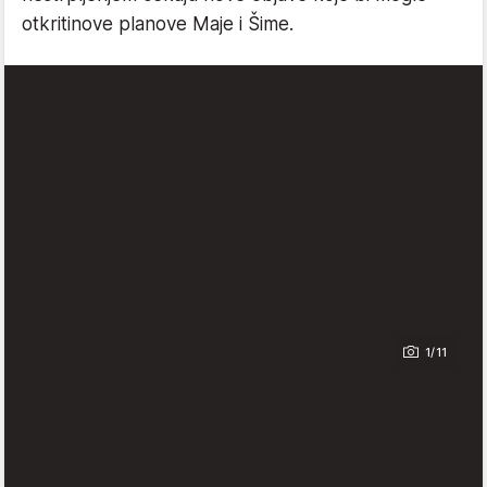
otkritinove planove Maje i Šime.
1/11