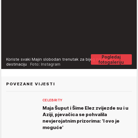
Pogledaj
Koriste svaki Majin slobodan trenutak za bijeg na novu
fotogaleriju
destinaciju
Foto: Instagram
POVEZANE VIJESTI
CELEBRITY
Maja Šuput i Šime Elez zvijezde su i u
Aziji, pjevačica se pohvalila
nevjerojatnim prizorima: 'I ovo je
moguće'