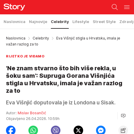
Naslovnica
Najnovije
Celebrity
Lifestyle
Street Style
Zdravlj
Naslovnica
Celebrity
Eva Višnjić stigla u Hrvatsku, imala je
važan razlog za to
RIJETKO JE VIĐAMO
'Ne znam stvarno što bih više rekla, u
šoku sam': Supruga Gorana Višnjića
stigla u Hrvatsku, imala je važan razlog
za to
Eva Višnjić doputovala je iz Londona u Sisak.
Autor:
Mislav Bosančić
Objavljeno 26.04.2026. 10:59h