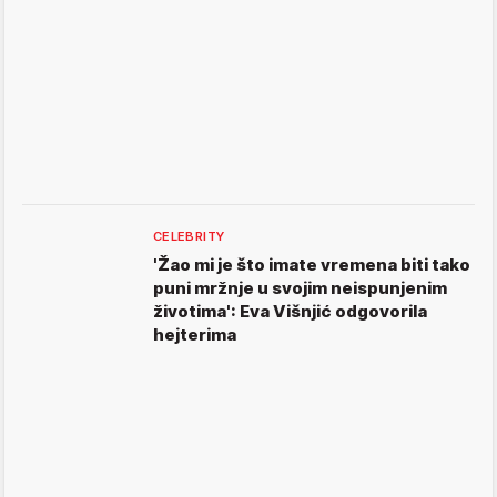
CELEBRITY
'Žao mi je što imate vremena biti tako
puni mržnje u svojim neispunjenim
životima': Eva Višnjić odgovorila
hejterima