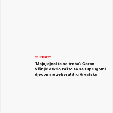
CELEBRITY
'Mojoj djeci to ne treba': Goran
Višnjić otkrio zašto se sa suprugom i
djecom ne želi vratiti u Hrvatsku