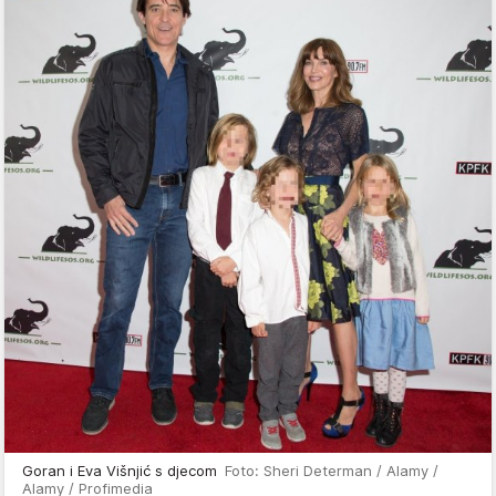
Goran i Eva Višnjić s djecom
Foto: Sheri Determan / Alamy /
Alamy / Profimedia