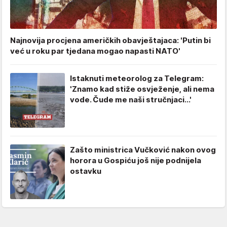
Najnovija procjena američkih obavještajaca: 'Putin bi
već u roku par tjedana mogao napasti NATO'
Istaknuti meteorolog za Telegram:
'Znamo kad stiže osvježenje, ali nema
vode. Čude me naši stručnjaci...'
Zašto ministrica Vučković nakon ovog
horora u Gospiću još nije podnijela
ostavku