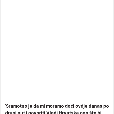
'
Sramotno je da mi moramo doći ovdje danas po
drugi put i govoriti Vladi Hrvatske ono što bi