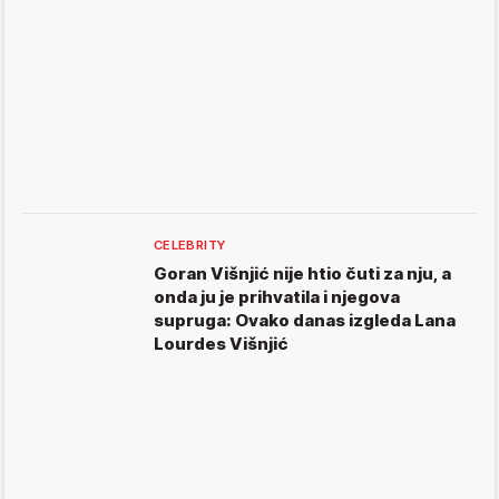
CELEBRITY
Goran Višnjić nije htio čuti za nju, a
onda ju je prihvatila i njegova
supruga: Ovako danas izgleda Lana
Lourdes Višnjić