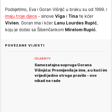
Podsjetimo, Eva i Goran Višnjić u braku su od 1999. i
imaju troje djece
- sinove
Viga
i
Tina
te kćer
Vivien
. Goran ima i kćer
Lanu Lourdes Rupić
,
koju je dobio sa Šibenčankom
Mirelom Rupić
.
POVEZANE VIJESTI
CELEBRITY
Samozatajna supruga Gorana
Višnjića: Promijenila je ime, a u kući im
vrijedi jedno strogo pravilo - ovo
nikad ne rade