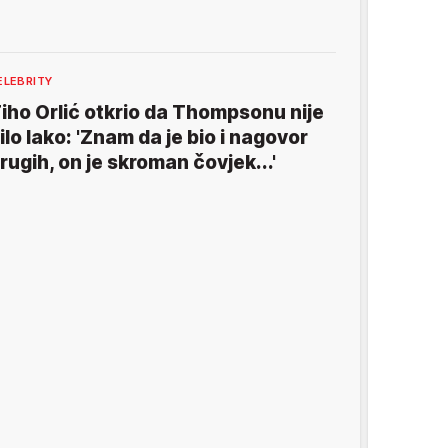
ELEBRITY
iho Orlić otkrio da Thompsonu nije
ilo lako: 'Znam da je bio i nagovor
rugih, on je skroman čovjek...'