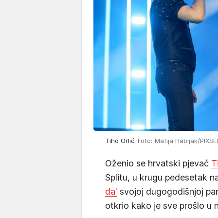
Tiho Orlić
Foto: Matija Habljak/PIXSE
Oženio se hrvatski pjevač
T
Splitu, u krugu pedesetak na
da'
svojoj dugogodišnjoj par
otkrio kako je sve prošlo u 