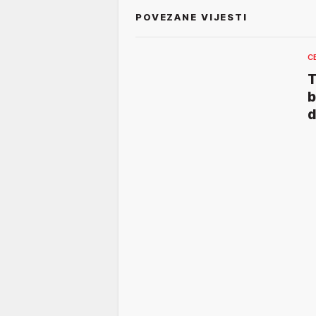
POVEZANE VIJESTI
C
T
b
d