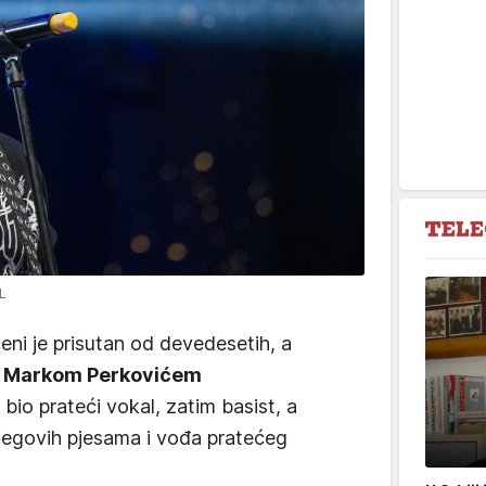
L
eni je prisutan od devedesetih, a
s
Markom Perkovićem
e bio prateći vokal, zatim basist, a
jegovih pjesama i vođa pratećeg