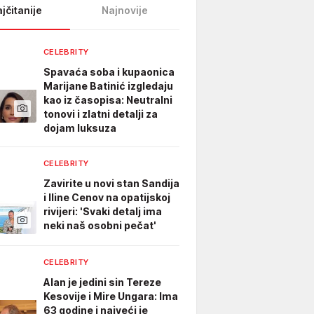
jčitanije
Najnovije
CELEBRITY
Spavaća soba i kupaonica
Marijane Batinić izgledaju
kao iz časopisa: Neutralni
tonovi i zlatni detalji za
dojam luksuza
CELEBRITY
Zavirite u novi stan Sandija
i Iline Cenov na opatijskoj
rivijeri: 'Svaki detalj ima
neki naš osobni pečat'
CELEBRITY
Alan je jedini sin Tereze
Kesovije i Mire Ungara: Ima
63 godine i najveći je