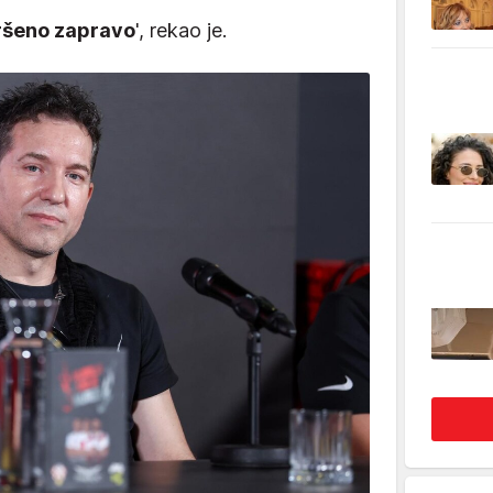
vršeno zapravo
', rekao je.