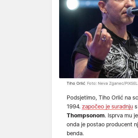
Tiho Orlić
Foto: Neva Zganec/PIXSEL
Podsjetimo, Tiho Orlić na sc
1994.
započeo je suradnju
Thompsonom
. Isprva mu j
onda je postao producent n
benda.