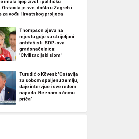
je imala lijep život i političku
. Ostavila je sve, došla u Zagreb i
e za vođu Hrvatskog proljeća
Thompson pjeva na
mjestu gdje su strijeljani
antifašisti. SDP-ova
gradonačelnica:
'Civilizacijski slom'
Turudić o Kövesi: 'Ostavlja
za sobom spaljenu zemlju,
daje intervjue i sve redom
napada. Ne znam o čemu
priča'