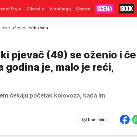
treet Style
Zdravlje
Vjenčanja
Gastro
lić se oženio i čeka sina
ki pjevač (49) se oženio i č
a godina je, malo je reći,
njem čekaju početak kolovoza, kada im
Komentiraj