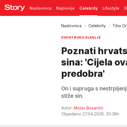
Naslovnica
Najnovije
Celebrity
Lifestyle
S
Pretplata
Naslovnica
Celebrity
Tiho Or
DVOSTRUKO SLAVLJE
Poznati hrvats
sina: 'Cijela ov
predobra'
On i supruga s nestrplje
stiže sin.
Autor:
Mislav Bosančić
Objavljeno 27.04.2026. 20:38h