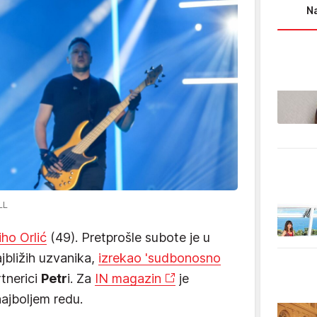
Na
LL
iho Orlić
(49). Pretprošle subote je u
jbližih uzvanika,
izrekao 'sudbonosno
tnerici
Petr
i. Za
IN magazin
je
najboljem redu.