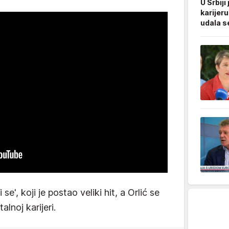
U Srbiji 
karijeru
udala s
se', koji je postao veliki hit, a Orlić se
lnoj karijeri.