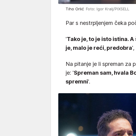
Tiho Orlić
Foto: Igor Kralj/PIXSELL
Par s nestrpljenjem čeka po
'
Tako je, to je isto istina. 
je, malo je reći, predobra
'
Na pitanje je li spreman za
je: '
Spreman sam, hvala Bo
spremni
'.