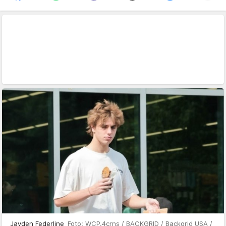
Jayden Federline
Foto: WCP,4crns / BACKGRID / Backgrid USA /