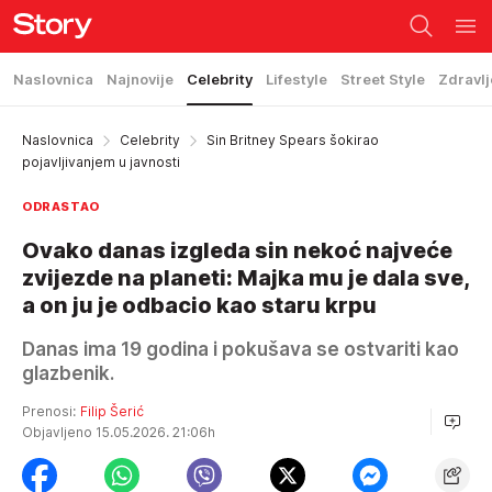
Naslovnica
Najnovije
Celebrity
Lifestyle
Street Style
Zdravlj
Naslovnica
Celebrity
Sin Britney Spears šokirao
pojavljivanjem u javnosti
ODRASTAO
Ovako danas izgleda sin nekoć najveće
zvijezde na planeti: Majka mu je dala sve,
a on ju je odbacio kao staru krpu
Danas ima 19 godina i pokušava se ostvariti kao
glazbenik.
Prenosi:
Filip Šerić
Objavljeno 15.05.2026. 21:06h