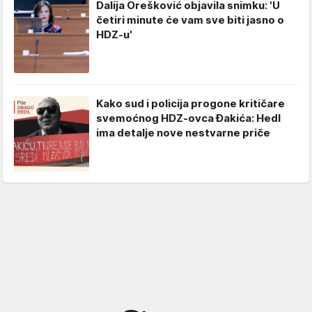
Dalija Orešković objavila snimku: 'U
četiri minute će vam sve biti jasno o
HDZ-u'
Kako sud i policija progone kritičare
svemoćnog HDZ-ovca Đakića: Hedl
ima detalje nove nestvarne priče