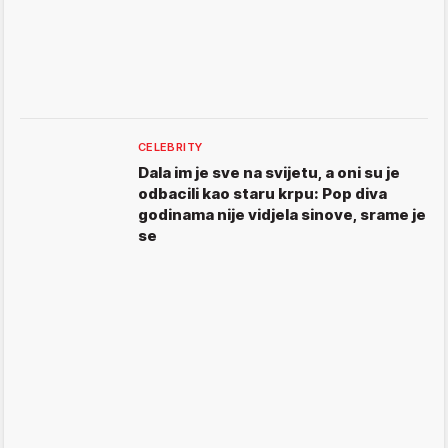
CELEBRITY
Dala im je sve na svijetu, a oni su je
odbacili kao staru krpu: Pop diva
godinama nije vidjela sinove, srame je
se