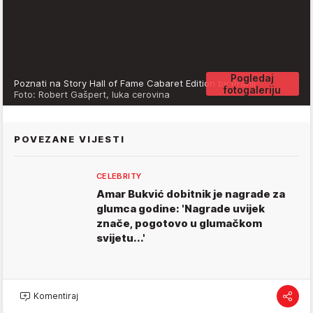
Pogledaj
Poznati na Story Hall of Fame Cabaret Edition by Prahir
fotogaleriju
Foto: Robert Gašpert, luka cerovina
POVEZANE VIJESTI
CELEBRITY
Amar Bukvić dobitnik je nagrade za
glumca godine: 'Nagrade uvijek
znače, pogotovo u glumačkom
svijetu...'
Komentiraj