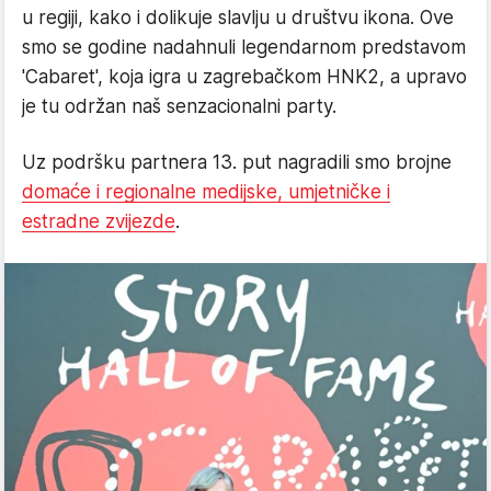
u regiji, kako i dolikuje slavlju u društvu ikona. Ove
smo se godine nadahnuli legendarnom predstavom
'Cabaret', koja igra u zagrebačkom HNK2, a upravo
je tu održan naš senzacionalni party.
Uz podršku partnera 13. put nagradili smo brojne
domaće i regionalne medijske, umjetničke i
estradne zvijezde
.