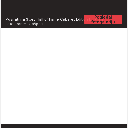
Pogledaj
Poznati na Story Hall of Fame Cabaret Edition by Prahir
fotogaleriju
Foto: Robert Gašpert