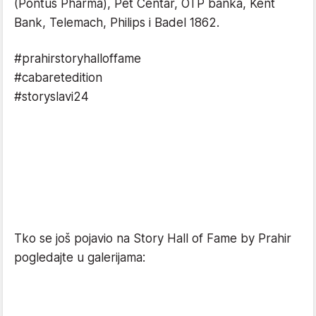
(Pontus Pharma), Pet Centar, OTP banka, Kent
Bank, Telemach, Philips i Badel 1862.
#prahirstoryhalloffame
#cabaretedition
#storyslavi24
Tko se još pojavio na Story Hall of Fame by Prahir
pogledajte u galerijama: