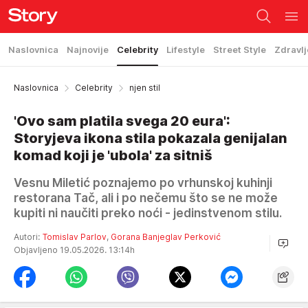
Naslovnica
Najnovije
Celebrity
Lifestyle
Street Style
Zdravlj
Naslovnica
Celebrity
njen stil
'Ovo sam platila svega 20 eura':
Storyjeva ikona stila pokazala genijalan
komad koji je 'ubola' za sitniš
Vesnu Miletić poznajemo po vrhunskoj kuhinji
restorana Tač, ali i po nečemu što se ne može
kupiti ni naučiti preko noći - jedinstvenom stilu.
Autori:
Tomislav Parlov
,
Gorana Banjeglav Perković
Objavljeno 19.05.2026. 13:14h