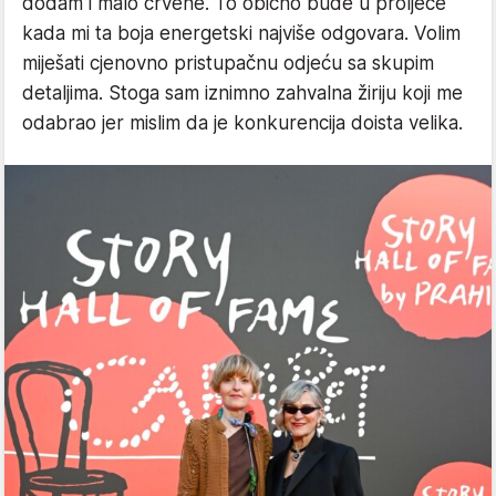
dodam i malo crvene. To obično bude u proljeće
kada mi ta boja energetski najviše odgovara. Volim
miješati cjenovno pristupačnu odjeću sa skupim
detaljima. Stoga sam iznimno zahvalna žiriju koji me
odabrao jer mislim da je konkurencija doista velika.