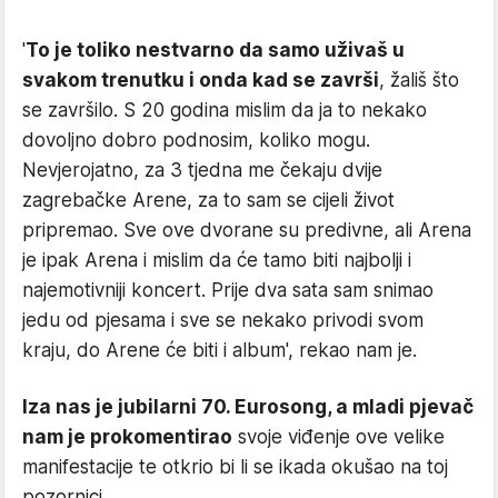
'
To je toliko nestvarno da samo uživaš u
svakom trenutku i onda kad se završi
, žališ što
se završilo. S 20 godina mislim da ja to nekako
dovoljno dobro podnosim, koliko mogu.
Nevjerojatno, za 3 tjedna me čekaju dvije
zagrebačke Arene, za to sam se cijeli život
pripremao. Sve ove dvorane su predivne, ali Arena
je ipak Arena i mislim da će tamo biti najbolji i
najemotivniji koncert. Prije dva sata sam snimao
jedu od pjesama i sve se nekako privodi svom
kraju, do Arene će biti i album', rekao nam je.
Iza nas je jubilarni 70. Eurosong, a mladi pjevač
nam je prokomentirao
svoje viđenje ove velike
manifestacije te otkrio bi li se ikada okušao na toj
pozornici.