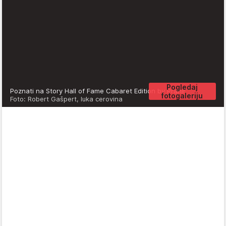
Pogledaj
Poznati na Story Hall of Fame Cabaret Edition by Prahir
fotogaleriju
Foto: Robert Gašpert, luka cerovina