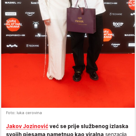
Foto: luka cerovina
Jakov Jozinović
već se prije službenog izlaska
svojih pjesama nametnuo kao viralna
senzacija