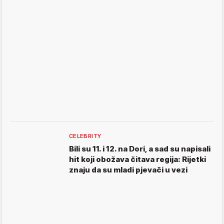
CELEBRITY
Bili su 11. i 12. na Dori, a sad su napisali
hit koji obožava čitava regija: Rijetki
znaju da su mladi pjevači u vezi