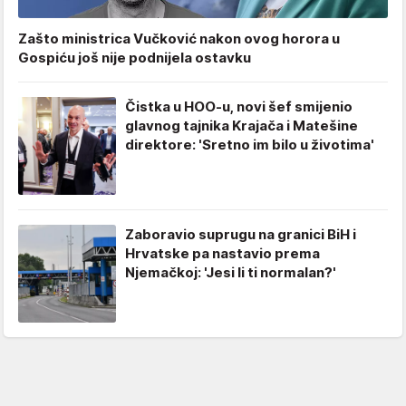
Zašto ministrica Vučković nakon ovog horora u
Gospiću još nije podnijela ostavku
Čistka u HOO-u, novi šef smijenio
glavnog tajnika Krajača i Matešine
direktore: 'Sretno im bilo u životima'
Zaboravio suprugu na granici BiH i
Hrvatske pa nastavio prema
Njemačkoj: 'Jesi li ti normalan?'