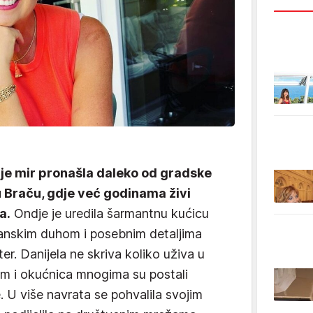
 je mir pronašla daleko od gradske
u Braču, gdje već godinama živi
a.
Ondje je uredila šarmantnu kućicu
ranskim duhom i posebnim detaljima
er. Danijela ne skriva koliko uživa u
om i okućnica mnogima su postali
e. U više navrata se pohvalila svojim