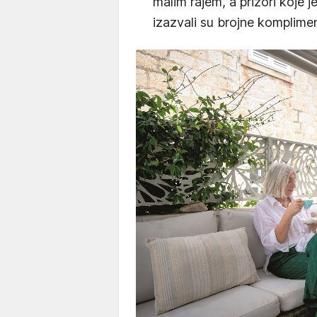
malim rajem, a prizori koje 
izazvali su brojne komplime