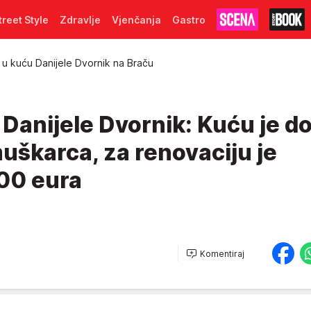
treet Style
Zdravlje
Vjenčanja
Gastro
e u kuću Danijele Dvornik na Braču
 Danijele Dvornik: Kuću je do
uškarca, za renovaciju je
000 eura
Komentiraj