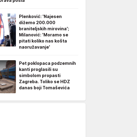
rava posla'
Plenković: 'Najesen
dižemo 200.000
braniteljskih mirovina';
Milanović: 'Moramo se
pitati koliko nas košta
naoružavanje'
Pet poklopaca podzemnih
kanti proglasili su
simbolom propasti
Zagreba. Toliko se HDZ
danas boji Tomaševića