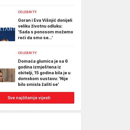
CELEBRITY
Goran i Eva Višnjić donijeli
veliku životnu odluku:
'Sada s ponosom možemo
reći da smo se...'
CELEBRITY
Domaća glumica je sa 6
godina izmještena iz
obitelji, 15 godina bila je u
domskom sustavu: 'Nije
bilo smisla žaliti se'
Sve najčitanije vijesti