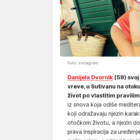
Foto: Instagram
Danijela Dvornik
(59) svoj
vreve, u Sutivanu na otok
život po vlastitim pravilim
iz snova koja odiše medite
koji odražavaju njezin karakt
otočkom životu, a njezin d
prava inspiracija za uređenj