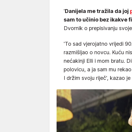
'
Danijela me tražila da joj
sam to učinio bez ikakve 
Dvornik o prepisivanju svoje
'To sad vjerojatno vrijedi 9
razmišljao o novcu. Kuću n
nećakinji Elli i mom bratu. D
polovicu, a ja sam mu rekao
I držim svoju riječ', kazao 