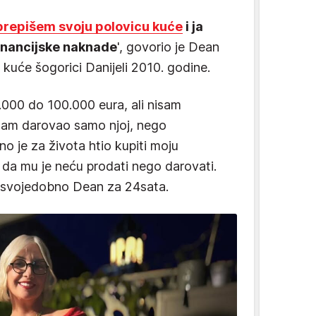
prepišem svoju polovicu kuće
i ja
financijske naknade
', govorio je Dean
 kuće šogorici Danijeli 2010. godine.
0.000 do 100.000 eura, ali nisam
isam darovao samo njoj, nego
ino je za života htio kupiti moju
 da mu je neću prodati nego darovati.
je svojedobno Dean za 24sata.