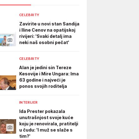
CELEBRITY
Zavirite u novi stan Sandija
i Iline Cenov na opatijskoj
rivijeri: 'Svaki detalj ima
neki naš osobni pečat'
CELEBRITY
Alan je jedini sin Tereze
Kesovije i Mire Ungara: Ima
63 godine i najveći je
ponos svojih roditelja
INTERIJER
Ida Prester pokazala
unutrašnjost svoje kuće
koju je renovirala, pratitelji
u čudu: 'I muž se slaže s
tim?'