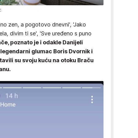
ć
no zen, a pogotovo dnevni', 'Jako
jela, divim ti se', 'Sve uređeno s puno
ače, poznato je i odakle Danijeli
, legendarni glumac Boris Dvornik i
avili su svoju kuću na otoku Braču
eanu.