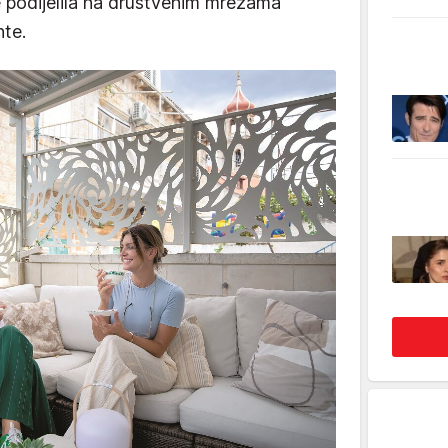
je podijelila na društvenim mrežama
nte.