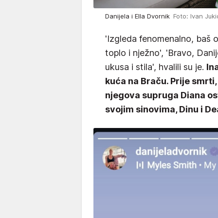
Danijela i Ella Dvornik
Foto: Ivan Juki
'Izgleda fenomenalno, baš o
toplo i nježno', 'Bravo, Dani
ukusa i stila', hvalili su je.
In
kuća na Braču. Prije smrti
njegova supruga Diana ost
svojim sinovima, Dinu i D