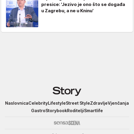
presice: 'Jezivo je ono što se događa
u Zagrebu, a ne u Kninu'
Story
Naslovnica
Celebrity
Lifestyle
Street Style
Zdravlje
Vjenčanja
Gastro
Storybook
Roditelji
Smartlife