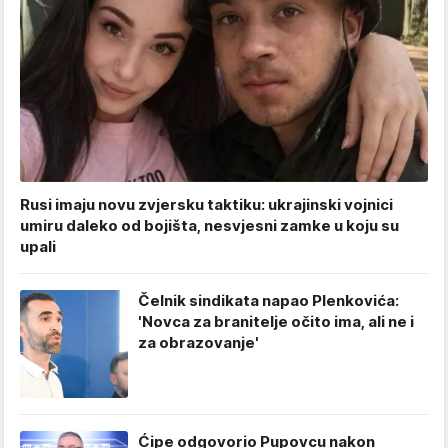
Rusi imaju novu zvjersku taktiku: ukrajinski vojnici
umiru daleko od bojišta, nesvjesni zamke u koju su
upali
Čelnik sindikata napao Plenkovića:
'Novca za branitelje očito ima, ali ne i
za obrazovanje'
Ćipe odgovorio Pupovcu nakon