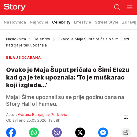
Naslovnica
Najnovije
Celebrity
Lifestyle
Street Style
Zdravlj
Naslovnica
Celebrity
Ovako je Maja Šuput pričala o Šimi Elezu
kad ga je tek upoznala
BILA JE OČARANA
Ovako je Maja Šuput pričala o Šimi Elezu
kad ga je tek upoznala: 'To je muškarac
koji izgleda...'
Maja i Šime upoznali su se prije godinu dana na
Story Hall of Fameu.
Autor:
Gorana Banjeglav Perković
Objavljeno 25.05.2026. 13:58h