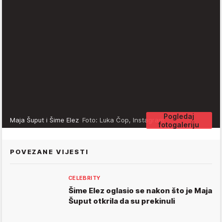
Pogledaj
Maja Šuput i Šime Elez
Foto: Luka Čop, Instagram
fotogaleriju
POVEZANE VIJESTI
CELEBRITY
Šime Elez oglasio se nakon što je Maja
Šuput otkrila da su prekinuli