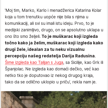
'Moj tim, Marko, Karlo i menadžerica Katarina Kolar
koja u tom trenutku uopće nije bila s njima u
komunikaciji, ali svi su imali istu ideju. Prvo, to je
medijski zanimljivo, drugo, on se apsolutno uklapa u
ono što smo željeli.
To je muškarac koji izgleda
točno kako ja želim, muškarac koji izgleda kako
drugi žele, idealan za tu neku vizualnu
percepciju našeg redatelja Darija Radusina
.
Šime izgleda kao Talijan s Juga
, sa Sicilije, kao Grk ili
Španjolac. Ne izgleda kao domaći dečko, već kao
netko tko je doputovao iz nekog drugog kraja,
tako da se odlično uklopio u priču', rekla nam je.