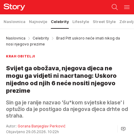
Naslovnica
Najnovije
Celebrity
Lifestyle
Street Style
Zdravlj
Naslovnica
Celebrity
Brad Pitt uskoro neće imati nikog da
nosi njegovo prezime
KRAH OBITELJI
Svijet ga obožava, njegova djeca ne
mogu ga vidjeti ni nacrtanog: Uskoro
nijedno od njih 6 neće nositi njegovo
prezime
Sin ga je ranije nazvao 'šu*kom svjetske klase' i
optužio da je postigao da njegova djeca drhte od
straha.
Autor:
Gorana Banjeglav Perković
Objavljeno 29.05.2026. 10:22h