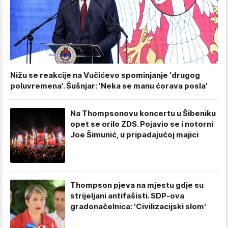
Nižu se reakcije na Vučićevo spominjanje 'drugog
poluvremena'. Šušnjar: 'Neka se manu ćorava posla'
Na Thompsonovu koncertu u Šibeniku
opet se orilo ZDS. Pojavio se i notorni
Joe Šimunić, u pripadajućoj majici
Thompson pjeva na mjestu gdje su
strijeljani antifašisti. SDP-ova
gradonačelnica: 'Civilizacijski slom'