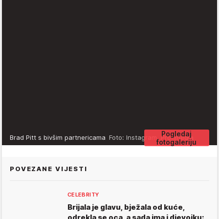
Pogledaj
Brad Pitt s bivšim partnericama
Foto: Instagram, Profimedia
fotogaleriju
POVEZANE VIJESTI
CELEBRITY
Brijala je glavu, bježala od kuće,
odrekla se oca, a sada ima i djevojku: