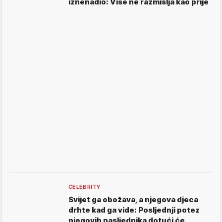
iznenadio: Više ne razmišlja kao prije
CELEBRITY
Svijet ga obožava, a njegova djeca
drhte kad ga vide: Posljednji potez
njegovih nasljednika dotući će