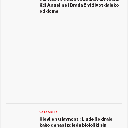
Kći Angeline i Brada živi život daleko
od doma
CELEBRITY
Ulovljen u javnosti: Ljude šokiralo
kako danas izgleda biološki sin