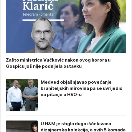
Zašto ministrica Vučković nakon ovog horora u
Gospiću još nije podnijela ostavku
Medved objašnjavao povećanje
braniteljskih mirovina pa se uvrijedio
na pitanje o HVO-u
U H&M je stigla dugo iščekivana
dizajnerska kolekcija, a ovih 5 komada