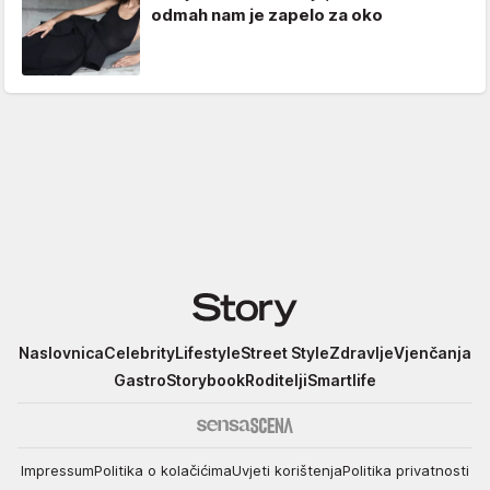
odmah nam je zapelo za oko
Story
Naslovnica
Celebrity
Lifestyle
Street Style
Zdravlje
Vjenčanja
Gastro
Storybook
Roditelji
Smartlife
Impressum
Politika o kolačićima
Uvjeti korištenja
Politika privatnosti