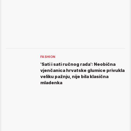
FASHION
'Sati i sati ručnog rada': Neobična
vjenčanica hrvatske glumice privukla
veliku pažnju, nije bila klasična
mladenka