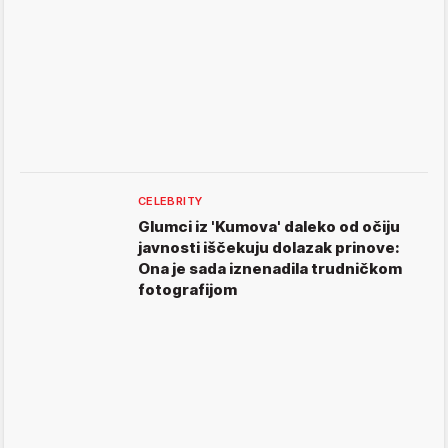
CELEBRITY
Glumci iz 'Kumova' daleko od očiju
javnosti iščekuju dolazak prinove:
Ona je sada iznenadila trudničkom
fotografijom