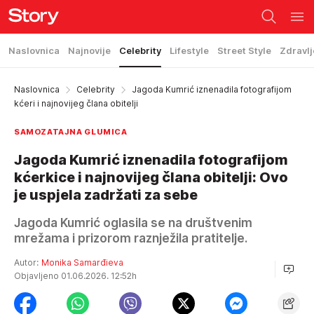
Naslovnica
Najnovije
Celebrity
Lifestyle
Street Style
Zdravlj
Naslovnica
Celebrity
Jagoda Kumrić iznenadila fotografijom
kćeri i najnovijeg člana obitelji
SAMOZATAJNA GLUMICA
Jagoda Kumrić iznenadila fotografijom
kćerkice i najnovijeg člana obitelji: Ovo
je uspjela zadržati za sebe
Jagoda Kumrić oglasila se na društvenim
mrežama i prizorom raznježila pratitelje.
Autor:
Monika Samarđieva
Objavljeno 01.06.2026. 12:52h