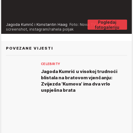
Pogledaj
Jagoda Kumrić i Konstantin Haag
Foto: Nova TV, Instagram
fotogaleriju
screenshot, instagram/rahela poljak
POVEZANE VIJESTI
CELEBRITY
Jagoda Kumrić u visokoj trudnoći
blistala na bratovom vjenčanju:
Zvijezda 'Kumova' ima dva vrlo
uspješna brata