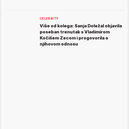
CELEBRITY
Više od kolega: Sanja Doležal objavila
poseban trenutak s Vladimirom
Kočišem Zecom i progovorila o
njihovom odnosu