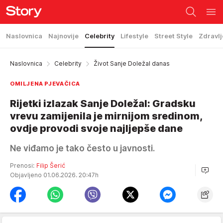
Naslovnica
Najnovije
Celebrity
Lifestyle
Street Style
Zdravlj
Naslovnica
Celebrity
Život Sanje Doležal danas
OMILJENA PJEVAČICA
Rijetki izlazak Sanje Doležal: Gradsku
vrevu zamijenila je mirnijom sredinom,
ovdje provodi svoje najljepše dane
Ne viđamo je tako često u javnosti.
Prenosi:
Filip Šerić
Objavljeno 01.06.2026. 20:47h