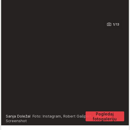
1/13
Pogledaj
Sanja Doležal
Foto: Instagram, Robert Gašpert, Youtube /
fotogaleriju
Screenshot