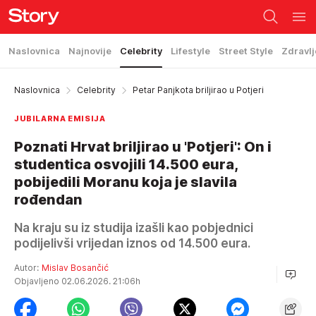
Naslovnica
Najnovije
Celebrity
Lifestyle
Street Style
Zdravlj
Naslovnica
Celebrity
Petar Panjkota briljirao u Potjeri
JUBILARNA EMISIJA
Poznati Hrvat briljirao u 'Potjeri': On i
studentica osvojili 14.500 eura,
pobijedili Moranu koja je slavila
rođendan
Na kraju su iz studija izašli kao pobjednici
podijelivši vrijedan iznos od 14.500 eura.
Autor:
Mislav Bosančić
Objavljeno 02.06.2026. 21:06h