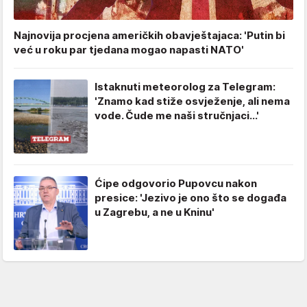
Najnovija procjena američkih obavještajaca: 'Putin bi
već u roku par tjedana mogao napasti NATO'
Istaknuti meteorolog za Telegram:
'Znamo kad stiže osvježenje, ali nema
vode. Čude me naši stručnjaci...'
Ćipe odgovorio Pupovcu nakon
presice: 'Jezivo je ono što se događa
u Zagrebu, a ne u Kninu'