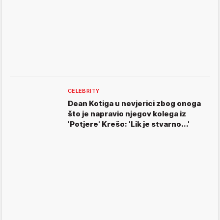
CELEBRITY
Dean Kotiga u nevjerici zbog onoga
što je napravio njegov kolega iz
'Potjere' Krešo: 'Lik je stvarno...'