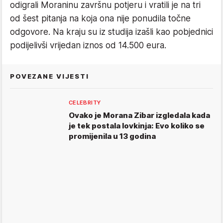
odigrali Moraninu završnu potjeru i vratili je na tri
od šest pitanja na koja ona nije ponudila točne
odgovore. Na kraju su iz studija izašli kao pobjednici
podijelivši vrijedan iznos od 14.500 eura.
POVEZANE VIJESTI
CELEBRITY
Ovako je Morana Zibar izgledala kada
je tek postala lovkinja: Evo koliko se
promijenila u 13 godina