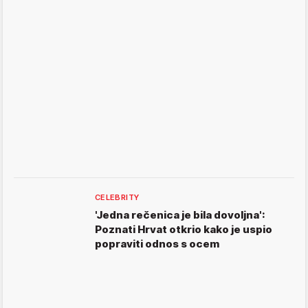
CELEBRITY
'Jedna rečenica je bila dovoljna':
Poznati Hrvat otkrio kako je uspio
popraviti odnos s ocem