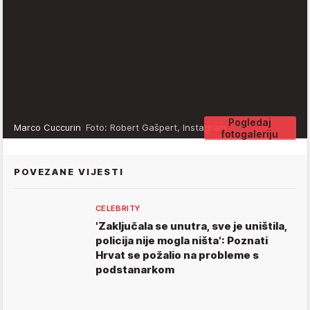
Pogledaj
Marco Cuccurin
Foto: Robert Gašpert, Instagram
fotogaleriju
POVEZANE VIJESTI
CELEBRITY
'Zaključala se unutra, sve je uništila,
policija nije mogla ništa': Poznati
Hrvat se požalio na probleme s
podstanarkom