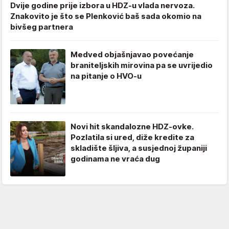
Dvije godine prije izbora u HDZ-u vlada nervoza.
Znakovito je što se Plenković baš sada okomio na
bivšeg partnera
Medved objašnjavao povećanje
braniteljskih mirovina pa se uvrijedio
na pitanje o HVO-u
Novi hit skandalozne HDZ-ovke.
Pozlatila si ured, diže kredite za
skladište šljiva, a susjednoj županiji
godinama ne vraća dug