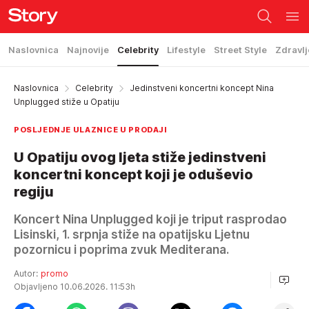
Naslovnica
Najnovije
Celebrity
Lifestyle
Street Style
Zdravlj
Naslovnica
Celebrity
Jedinstveni koncertni koncept Nina
Unplugged stiže u Opatiju
POSLJEDNJE ULAZNICE U PRODAJI
U Opatiju ovog ljeta stiže jedinstveni
koncertni koncept koji je oduševio
regiju
Koncert Nina Unplugged koji je triput rasprodao
Lisinski, 1. srpnja stiže na opatijsku Ljetnu
pozornicu i poprima zvuk Mediterana.
Autor:
promo
Objavljeno 10.06.2026. 11:53h