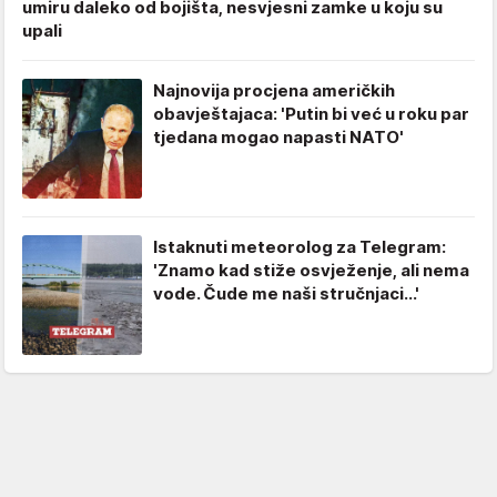
umiru daleko od bojišta, nesvjesni zamke u koju su
upali
Najnovija procjena američkih
obavještajaca: 'Putin bi već u roku par
tjedana mogao napasti NATO'
Istaknuti meteorolog za Telegram:
'Znamo kad stiže osvježenje, ali nema
vode. Čude me naši stručnjaci...'