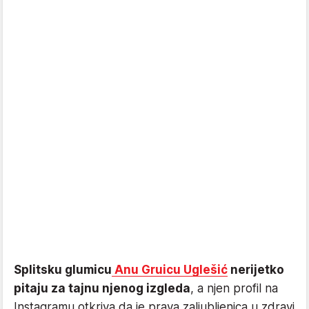
Splitsku glumicu
Anu Gruicu Uglešić
nerijetko
pitaju za tajnu njenog izgleda
, a njen profil na
Instagramu otkriva da je prava zaljubljenica u zdravi