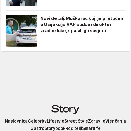
Novi detalj. Muškarac koji je pretučen
u Osijeku je VAR sudac i direktor
zračne luke, spasili ga susjedi
Story
Naslovnica
Celebrity
Lifestyle
Street Style
Zdravlje
Vjenčanja
Gastro
Storybook
Roditelji
Smartlife