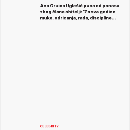
Ana Gruica Uglešić puca od ponosa
zbog člana obitelji: 'Za sve godine
muke, odricanja, rada, discipline...'
CELEBRITY