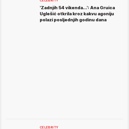
CELEBRITY
'Zadnjih 54 vikenda...': Ana Gruica
Uglešić otkrila kroz kakvu agoniju
polazi posljednjih godinu dana
CELEBRITY