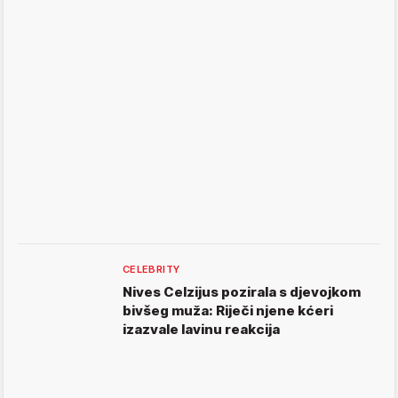
CELEBRITY
Nives Celzijus pozirala s djevojkom
bivšeg muža: Riječi njene kćeri
izazvale lavinu reakcija