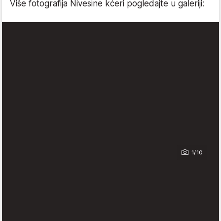
Više fotografija Nivesine kćeri pogledajte u galeriji:
1/10