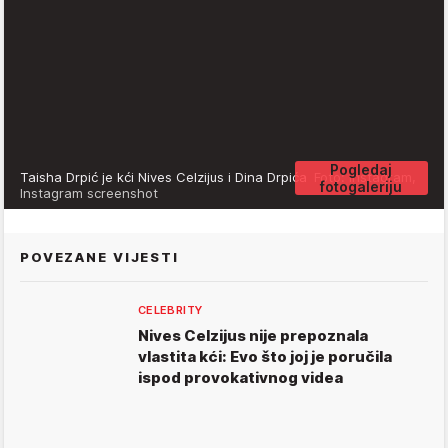
Pogledaj
Taisha Drpić je kći Nives Celzijus i Dina Drpića
Foto: Instagram,
fotogaleriju
Instagram screenshot
POVEZANE VIJESTI
CELEBRITY
Nives Celzijus nije prepoznala
vlastita kći: Evo što joj je poručila
ispod provokativnog videa