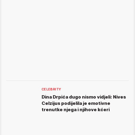
CELEBRITY
Dina Drpića dugo nismo vidjeli: Nives
Celzijus podijelila je emotivne
trenutke njega i njihove kćeri