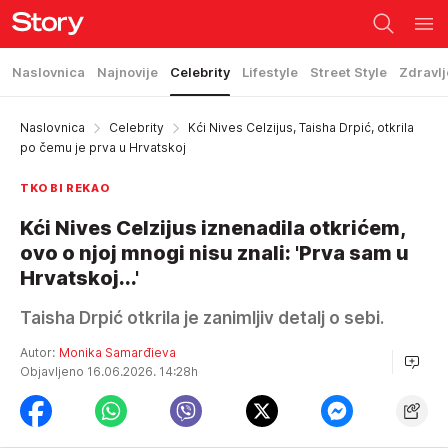
Naslovnica
Najnovije
Celebrity
Lifestyle
Street Style
Zdravlj
Naslovnica
Celebrity
Kći Nives Celzijus, Taisha Drpić, otkrila
po čemu je prva u Hrvatskoj
TKO BI REKAO
Kći Nives Celzijus iznenadila otkrićem,
ovo o njoj mnogi nisu znali: 'Prva sam u
Hrvatskoj...'
Taisha Drpić otkrila je zanimljiv detalj o sebi.
Autor:
Monika Samarđieva
Objavljeno 16.06.2026. 14:28h