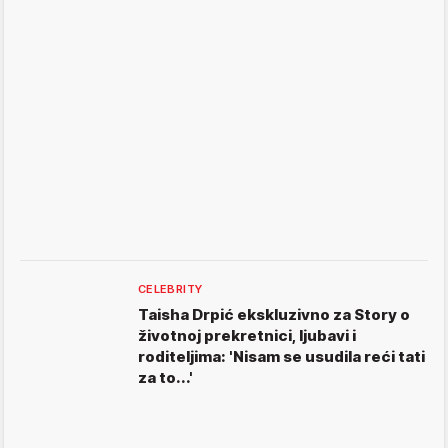
CELEBRITY
Taisha Drpić ekskluzivno za Story o
životnoj prekretnici, ljubavi i
roditeljima: 'Nisam se usudila reći tati
za to...'