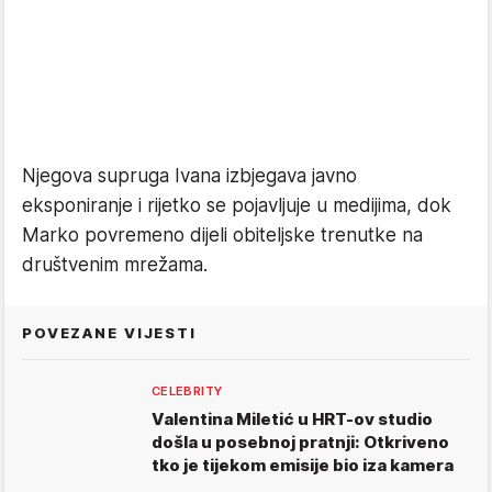
Njegova supruga Ivana izbjegava javno
eksponiranje i rijetko se pojavljuje u medijima, dok
Marko povremeno dijeli obiteljske trenutke na
društvenim mrežama.
POVEZANE VIJESTI
CELEBRITY
Valentina Miletić u HRT-ov studio
došla u posebnoj pratnji: Otkriveno
tko je tijekom emisije bio iza kamera