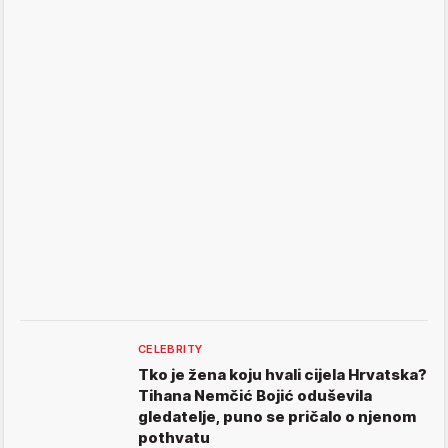
CELEBRITY
Tko je žena koju hvali cijela Hrvatska?
Tihana Nemčić Bojić oduševila
gledatelje, puno se pričalo o njenom
pothvatu