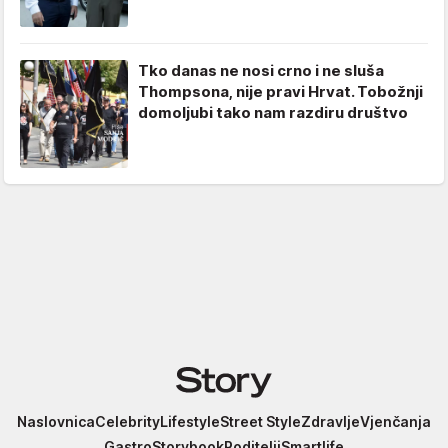
Tko danas ne nosi crno i ne sluša
Thompsona, nije pravi Hrvat. Tobožnji
domoljubi tako nam razdiru društvo
Story
Naslovnica
Celebrity
Lifestyle
Street Style
Zdravlje
Vjenčanja
Gastro
Storybook
Roditelji
Smartlife