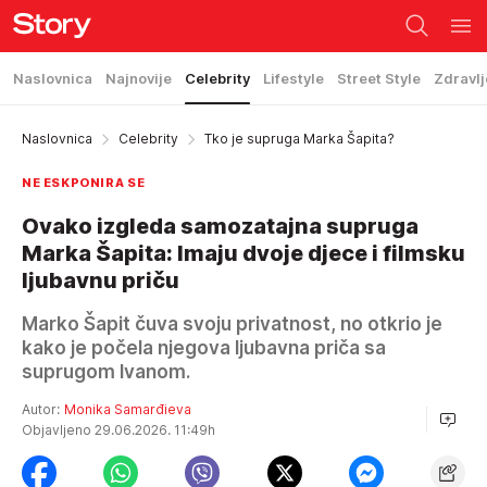
Naslovnica
Najnovije
Celebrity
Lifestyle
Street Style
Zdravlj
Naslovnica
Celebrity
Tko je supruga Marka Šapita?
NE ESKPONIRA SE
Ovako izgleda samozatajna supruga
Marka Šapita: Imaju dvoje djece i filmsku
ljubavnu priču
Marko Šapit čuva svoju privatnost, no otkrio je
kako je počela njegova ljubavna priča sa
suprugom Ivanom.
Autor:
Monika Samarđieva
Objavljeno 29.06.2026. 11:49h