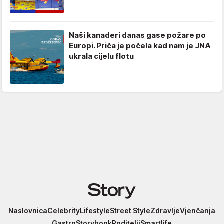
Naši kanaderi danas gase požare po
Europi. Priča je počela kad nam je JNA
ukrala cijelu flotu
Story
Naslovnica
Celebrity
Lifestyle
Street Style
Zdravlje
Vjenčanja
Gastro
Storybook
Roditelji
Smartlife