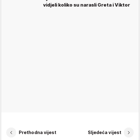
vidjeli koliko su narasli Greta i Viktor
Prethodna vijest
Sljedeća vijest