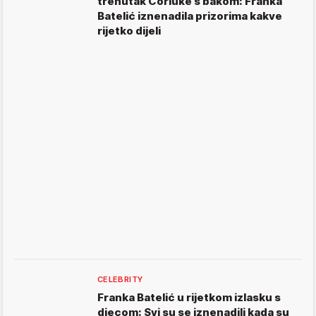
trenutak Ćorluke s bakom: Franka
Batelić iznenadila prizorima kakve
rijetko dijeli
CELEBRITY
Franka Batelić u rijetkom izlasku s
djecom: Svi su se iznenadili kada su