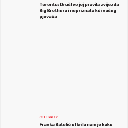
Torontu: Društvo joj pravila zvijezda
Big Brothera i nepriznata kći našeg
pjevača
CELEBRITY
Franka Batelić otkrila nam je kako