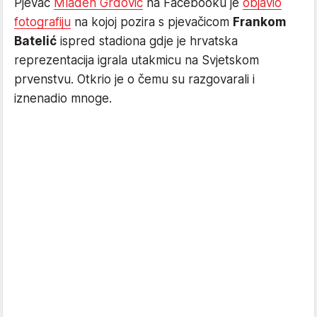
Pjevač
Mladen Grdović
na Facebooku je
objavio
fotografiju
na kojoj pozira s pjevačicom
Frankom
Batelić
ispred stadiona gdje je hrvatska
reprezentacija igrala utakmicu na Svjetskom
prvenstvu. Otkrio je o čemu su razgovarali i
iznenadio mnoge.