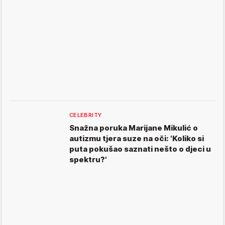
CELEBRITY
Snažna poruka Marijane Mikulić o
autizmu tjera suze na oči: 'Koliko si
puta pokušao saznati nešto o djeci u
spektru?'