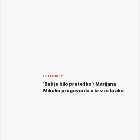
CELEBRITY
'Baš je bilo preteško': Marijana
Mikulić progovorila o krizi u braku