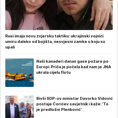
Rusi imaju novu zvjersku taktiku: ukrajinski vojnici
umiru daleko od bojišta, nesvjesni zamke u koju su
upali
Naši kanaderi danas gase požare po
Europi. Priča je počela kad nam je JNA
ukrala cijelu flotu
Bivši SDP-ov ministar Davorko Vidović
postaje Ćorićev savjetnik i kaže: 'To
je predložio Plenković'