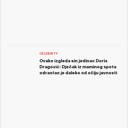
CELEBRITY
Ovako izgleda sin jedinac Doris
Dragović: Dječak iz maminog spota
odrastao je daleko od očiju javnosti