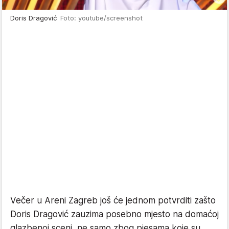
Doris Dragović
Foto: youtube/screenshot
Večer u Areni Zagreb još će jednom potvrditi zašto
Doris Dragović zauzima posebno mjesto na domaćoj
glazbenoj sceni, ne samo zbog pjesama koje su