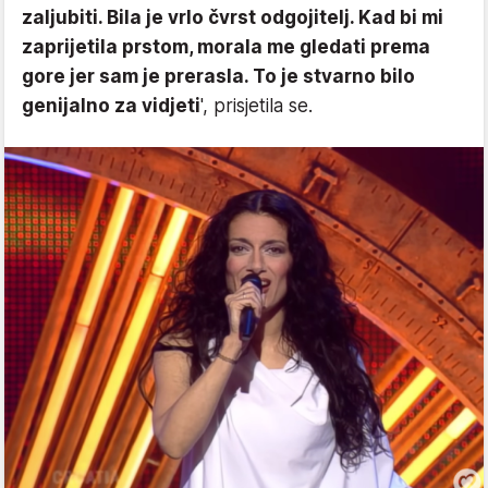
zaljubiti. Bila je vrlo čvrst odgojitelj. Kad bi mi
zaprijetila prstom, morala me gledati prema
gore jer sam je prerasla. To je stvarno bilo
genijalno za vidjeti
', prisjetila se.