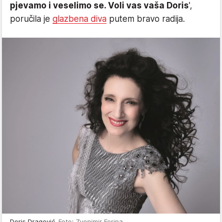
pjevamo i veselimo se. Voli vas vaša Doris
',
poručila je
glazbena diva
putem bravo radija.
Doris Dragović
Foto: Zvonimir Ferina