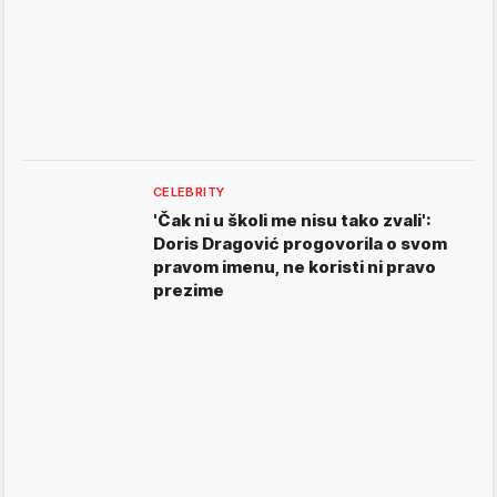
CELEBRITY
'Čak ni u školi me nisu tako zvali':
Doris Dragović progovorila o svom
pravom imenu, ne koristi ni pravo
prezime