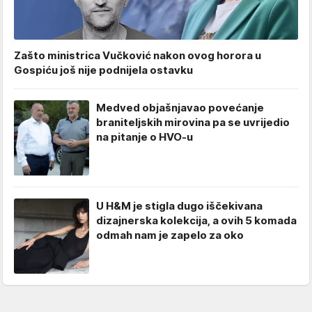
Zašto ministrica Vučković nakon ovog horora u
Gospiću još nije podnijela ostavku
Medved objašnjavao povećanje
braniteljskih mirovina pa se uvrijedio
na pitanje o HVO-u
U H&M je stigla dugo iščekivana
dizajnerska kolekcija, a ovih 5 komada
odmah nam je zapelo za oko