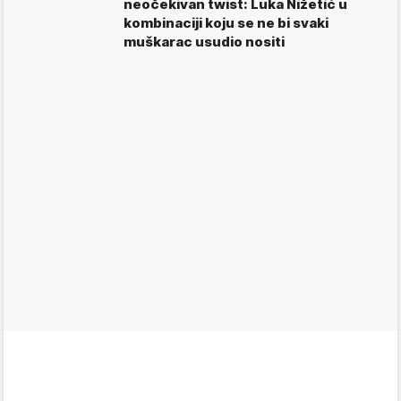
neočekivan twist: Luka Nižetić u
kombinaciji koju se ne bi svaki
muškarac usudio nositi