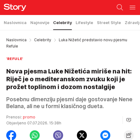
Naslovnica
Najnovije
Celebrity
Lifestyle
Street Style
Zdravlj
Naslovnica
Celebrity
Luka Nižetić predstavio novu pjesmu
Refule
'REFULE'
Nova pjesma Luke Nižetića miriše na hit:
Riječ je o mediteranskom zvuku koji je
prožet toplinom i dozom nostalgije
Posebnu dimenziju pjesmi daje gostovanje Nene
Belana, ali ne u formi klasičnog dueta.
Prenosi:
promo
Objavljeno 07.07.2026. 15:38h