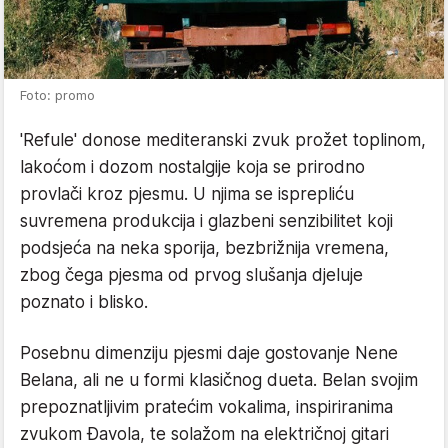
Foto: promo
'Refule' donose mediteranski zvuk prožet toplinom,
lakoćom i dozom nostalgije koja se prirodno
provlači kroz pjesmu. U njima se isprepliću
suvremena produkcija i glazbeni senzibilitet koji
podsjeća na neka sporija, bezbrižnija vremena,
zbog čega pjesma od prvog slušanja djeluje
poznato i blisko.
Posebnu dimenziju pjesmi daje gostovanje Nene
Belana, ali ne u formi klasičnog dueta. Belan svojim
prepoznatljivim pratećim vokalima, inspiriranima
zvukom Đavola, te solažom na električnoj gitari