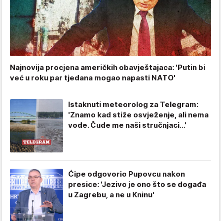
Najnovija procjena američkih obavještajaca: 'Putin bi
već u roku par tjedana mogao napasti NATO'
Istaknuti meteorolog za Telegram:
'Znamo kad stiže osvježenje, ali nema
vode. Čude me naši stručnjaci...'
Ćipe odgovorio Pupovcu nakon
presice: 'Jezivo je ono što se događa
u Zagrebu, a ne u Kninu'