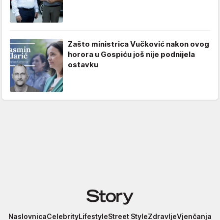
Zašto ministrica Vučković nakon ovog
horora u Gospiću još nije podnijela
ostavku
Story
Naslovnica
Celebrity
Lifestyle
Street Style
Zdravlje
Vjenčanja