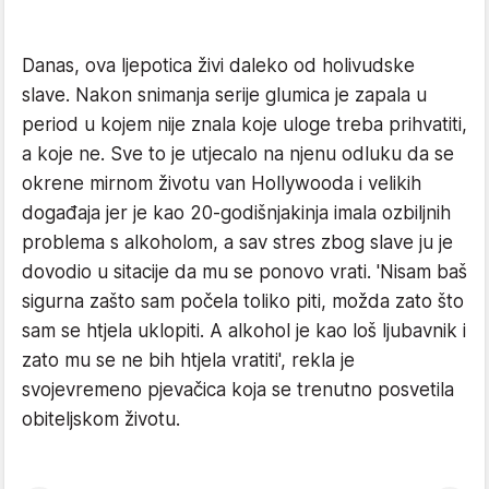
Danas, ova ljepotica živi daleko od holivudske
slave. Nakon snimanja serije glumica je zapala u
period u kojem nije znala koje uloge treba prihvatiti,
a koje ne. Sve to je utjecalo na njenu odluku da se
okrene mirnom životu van Hollywooda i velikih
događaja jer je kao 20-godišnjakinja imala ozbiljnih
problema s alkoholom, a sav stres zbog slave ju je
dovodio u sitacije da mu se ponovo vrati. 'Nisam baš
sigurna zašto sam počela toliko piti, možda zato što
sam se htjela uklopiti. A alkohol je kao loš ljubavnik i
zato mu se ne bih htjela vratiti', rekla je
svojevremeno pjevačica koja se trenutno posvetila
obiteljskom životu.