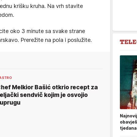
jednu krišku kruha. Na vrh stavite
medom.
ecite oko 3 minute sa svake strane
skavo. Prerežite na pola i poslužite.
ASTRO
hef Melkior Bašić otkrio recept za
eljački sendvič kojim je osvojio
uprugu
Najnovi
obavješt
tjedana