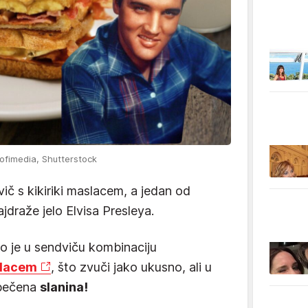
rofimedia, Shutterstock
č s kikiriki maslacem, a jedan od
ajdraže jelo Elvisa Presleya.
ao je u sendviču kombinaciju
slacem
, što zvuči jako ukusno, ali u
 pečena
slanina!