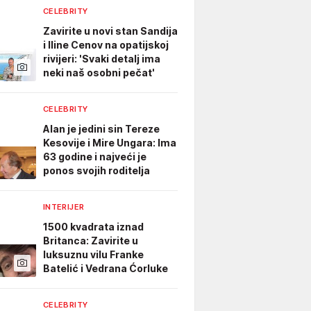
CELEBRITY
Zavirite u novi stan Sandija
i Iline Cenov na opatijskoj
rivijeri: 'Svaki detalj ima
neki naš osobni pečat'
CELEBRITY
Alan je jedini sin Tereze
Kesovije i Mire Ungara: Ima
63 godine i najveći je
ponos svojih roditelja
INTERIJER
1500 kvadrata iznad
Britanca: Zavirite u
luksuznu vilu Franke
Batelić i Vedrana Ćorluke
CELEBRITY