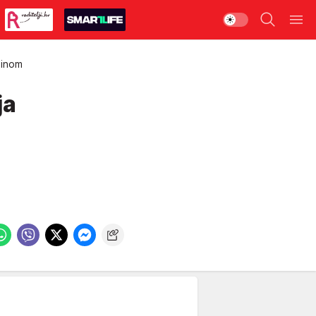
ninom
ja