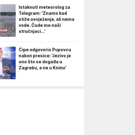
Istaknuti meteorolog za
Telegram: 'Znamo kad
stiže osvježenje, ali nema
vode. Čude me naši
stručnjaci...'
Ćipe odgovorio Pupovcu
nakon presice: 'Jezivo je
ono što se događa u
Zagrebu, a ne u Kninu'