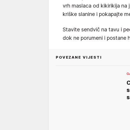
vrh maslaca od kikirikija na 
kriške slanine i pokapajte 
Stavite sendvič na tavu i p
dok ne porumeni i postane hr
POVEZANE VIJESTI
G
C
s
s