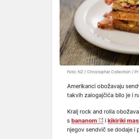
Foto: NZ / Christophel Collection / P
Amerikanci obožavaju sendvi
takvih zalogajčića bilo je i n
Kralj rock and rolla obožav
s
bananom
i
kikiriki ma
njegov sendvič se dodaje i