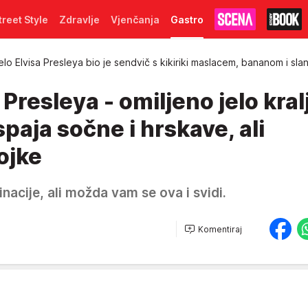
treet Style
Zdravlje
Vjenčanja
Gastro
elo Elvisa Presleya bio je sendvič s kikiriki maslacem, bananom i sla
Presleya - omiljeno jelo kral
spaja sočne i hrskave, ali
ojke
nacije, ali možda vam se ova i svidi.
Komentiraj