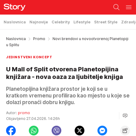
Naslovnica
Najnovije
Celebrity
Lifestyle
Street Style
Zdravlj
Naslovnica
Promo
Novi brendovi u novootvorenoj Planetopiji
u Splitu
JEDINSTVENI KONCEPT
U Mall of Split otvorena Planetopijina
knjižara - nova oaza za ljubitelje knjiga
Planetopijina knjižara prostor je koji se u
kratkom vremenu profilirao kao mjesto u koje se
dolazi pronaći dobru knjigu.
Autor:
promo
Objavljeno 27.04.2026. 14:26h