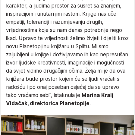
karakter, a ljudima prostor za susret sa znanjem,
inspiracijom i unutarnjim rastom. Knjige nas uče
empatiji, toleranciji i razumijevanju drugih,
vrijednostima koje su nam danas potrebnije nego
ikad. Upravo te vrijednosti želimo živjeti i dijeliti kroz
novu Planetopijinu knjižaru u Splitu. Mi smo
zaljubljeni u knjige i doživljavamo ih kao nepresušan
izvor ljudske kreativnosti, imaginacije i mogućnosti
da svijet vidimo drugačijim očima. Želja mi je da ova
knjižara bude prostor kojem će se ljudi vraćati s
radošću i po onaj poseban osjećaj da se upravo
tako vraćamo sebi", istaknula je
Marina Kralj
Vidačak, direktorica Planetopije
.