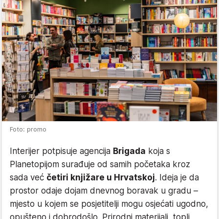
Foto: promo
Interijer potpisuje agencija
Brigada
koja s
Planetopijom surađuje od samih početaka kroz
sada već
četiri knjižare u Hrvatskoj
. Ideja je da
prostor odaje dojam dnevnog boravak u gradu –
mjesto u kojem se posjetitelji mogu osjećati ugodno,
opušteno i dobrodošlo. Prirodni materijali, topli