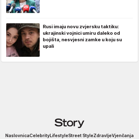
Rusi imaju novu zvjersku taktiku:
ukrajinski vojnici umiru daleko od
bojišta, nesvjesni zamke u koju su
upali
Story
Naslovnica
Celebrity
Lifestyle
Street Style
Zdravlje
Vjenčanja