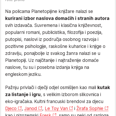
Na policama Planetopijine knjižare nalazi se
kurirani izbor naslova domaćih i stranih autora
svih izdavača. Suvremena i klasična književnost,
popularni romani, publicistika, filozofija i poezija,
putopisi, naslovi iz područja osobnog razvoja i
pozitivne psihologije, raskošne kuharice i knjige o
zdravlju, ponajbolje iz svakog žanra nalazi se u
Planetopiji. Uz najčitanije i najtraženije domaće
naslove, tu su i posebna izdanja knjiga na
engleskom jeziku.
Pažnju privlači i dječji odjel osmišljen kao mali
kutak
za listanje i igru
, s velikim izborom slikovnica i
eko-igračaka. Kultni francuski brendovi za djecu
Djeco
,
Janod
,
Le Toy Van
i
Žirafa Sophie
kao i nizozemski
Fresk
, samo su neki od razloga